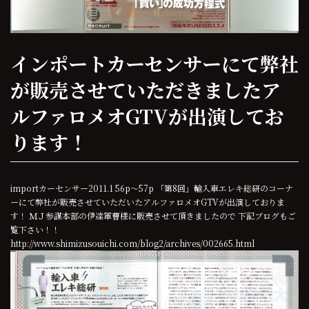
インポートカーセンサーにて弊社
が販売させていただきましたア
ルファロメオGTVが出演してお
ります！
importカーセンサー2011.1 56p～57p 「第8回」輸入車エレキ総研のコーナ
ーにて弊社が販売させていただいたアルファロメオGTVが出演しておりま
す！ ＭＪ参謀本部の伊達軍曹様に販売させて頂きましたので 下記ブログもご
覧下さい！！
http://www.shimizusouichi.com/blog2/archives/002665.html