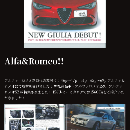
Alfa&Romeo!!
アルファ・ロメオ新時代の幕開け！ 46p～47p 51p 65p～69p アルファ＆
ロメオにて取材を受けました！ 弊社商品車・アルファロメオ159、アルファ
ロメオSZが 特集されました！ 156U-カーカタログでは156GTAをご紹介いた
だきました！