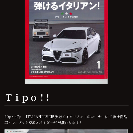
Ｔｉｐｏ！!
40p～47p ITALIANFEVER! 弾けるイタリアン！のコーナーにて 弊社商品
車・フィアット850スパイダーが 出演おります！