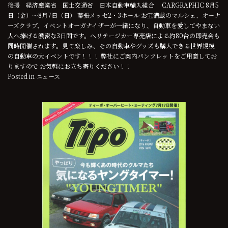
後援 経済産業省 国土交通省 日本自動車輸入組合 CARGRAPHIC 8月5
日（金）～8月7日（日） 幕張メッセ2・3ホール お宝満載のマルシェ、オーナ
ーズクラブ、イベントオーガナイザーが一緒になり、自動車を愛してやまない
人へ捧げる濃密な3日間です。ヘリテージカー専売店による約80台の即売会も
同時開催されます。見て楽しみ、その自動車やグッズも購入できる世界規模
の自動車の大イベントです！！！ 弊社にご案内パンフレットをご用意してお
りますので お気軽にお立ち寄りください！！
Posted in
ニュース