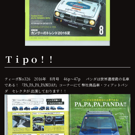
Ｔｉｐｏ！！
ティーポNo326 2016年 8月号 46p～47p パンダは世界遺産級の名車
である！ 「PA,PA,PA,PANDA!!」コーナーにて 弊社商品車・フィアットパン
ダ セレクタが 出演しております！！