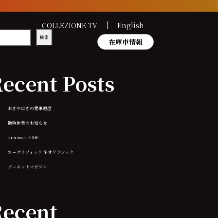
COLLEZIONE TV
English
検索
在庫車情報
ecent Posts
おぎやはぎの愛車遍歴
臨時休業のお知らせ
carsensor EDGE
カーグラフィック ネオクラシック
グーネットマガジン
ecent