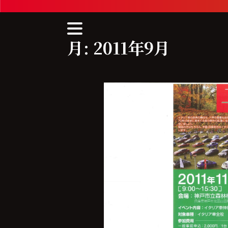
Skip
to
content
月:
2011年9月