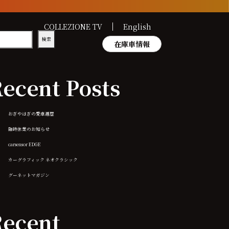
COLLEZIONE TV
English
検索
在庫車情報
ecent Posts
おぎやはぎの愛車遍歴
臨時休業のお知らせ
carsensor EDGE
カーグラフィック ネオクラシック
グーネットマガジン
ecent