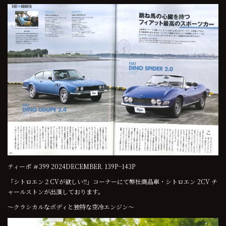
ティーポ ＃399 2024DECEMBER. 139P~143P
「シトロエン２CVが欲しい‼」コーナーにて弊社商品車・シトロエン 2CV チ
ャールストンが出演しております。
～クラシカルなボディと独特な空冷エンジン～