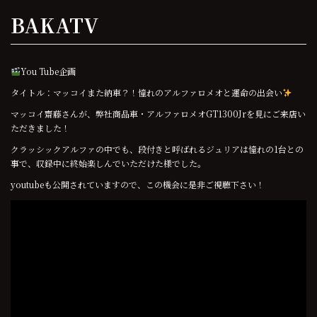
BAKATV
You Tube企画
タイトル：マッコイまた納車？！憧れのアルファロメオと運命の出会い
マッコイ齋藤さんが、弊社商品車・アルファロメオGT1300Jrを見にご来店い
ただきました！
クラッシックアルファの中でも、段付きと呼ばれるジュリアは憧れの1台との
事で、収録中に終始楽しんでいただけた様でした。
youtubeも公開されていますので、この機会に是非ご視聴下さい！