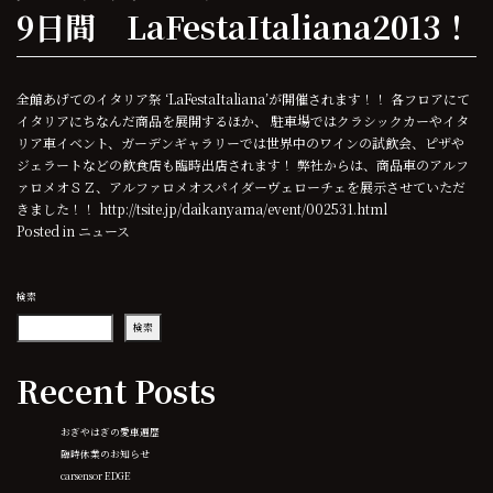
9日間 LaFestaItaliana2013！
全館あげてのイタリア祭 ‘LaFestaItaliana’が開催されます！！ 各フロアにて
イタリアにちなんだ商品を展開するほか、 駐車場ではクラシックカーやイタ
リア車イベント、ガーデンギャラリーでは世界中のワインの試飲会、ピザや
ジェラートなどの飲食店も臨時出店されます！ 弊社からは、商品車のアルフ
ァロメオＳＺ、アルファロメオスパイダーヴェローチェを展示させていただ
きました！！ http://tsite.jp/daikanyama/event/002531.html
Posted in
ニュース
検索
検索
Recent Posts
おぎやはぎの愛車遍歴
臨時休業のお知らせ
carsensor EDGE