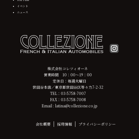
イベント
ニュース
株式会社コレツィオーネ
営業時間 10：00～19：00
定休日：毎週火曜日
世田谷本店／東京都世田谷区等々力7-2-32
TEL：03-5758-7007
FAX：03-5758-7008
Email : latina@collezione.co.jp
会社概要
採用情報
プライバシーポリシー