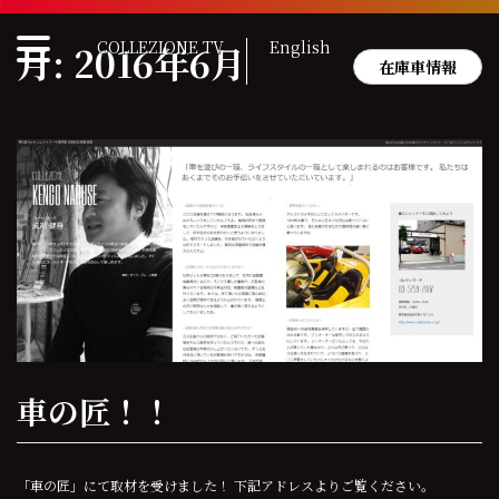
Skip
to
COLLEZIONE TV
English
月:
2016年6月
content
在庫車情報
車の匠！！
「車の匠」にて取材を受けました！ 下記アドレスよりご覧ください。