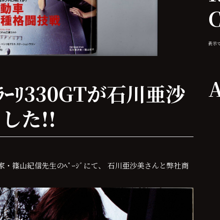
表示
A
ﾗｰﾘ330GTが石川亜沙
した!!
ｰｼﾞ 写真家・篠山紀信先生のﾍﾟｰｼﾞにて、 石川亜沙美さんと弊社商