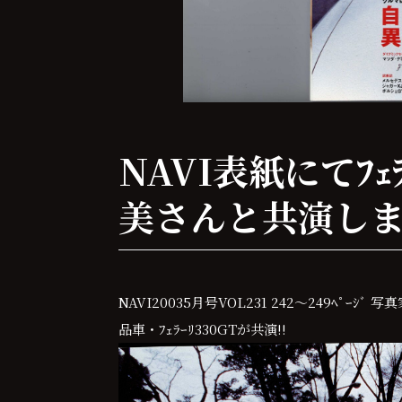
NAVI表紙にてﾌｪ
美さんと共演しま
NAVI20035月号VOL231 242～249ﾍﾟ
品車・ﾌｪﾗｰﾘ330GTが共演!!