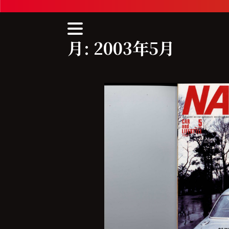
Skip
to
content
月:
2003年5月