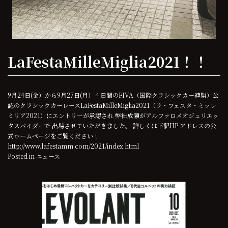
LaFestaMilleMiglia2021！！
9月24日(金）から9月27日(月）４日間のFIVA（国際クラシックカー連盟）公
認のクラシックカーレースLaFestaMilleMiglia2021（ラ・フェスタ・ミッレ
ミリア2021）にエントリーが承認され 弊社成瀬がアルファロメオジュリエッ
タスパイダーで 出場させていただきました。 詳しくは下記HP アドレスの公
式ホームページをご覧ください！
http://www.lafestamm.com/2021/index.html
Posted in
ニュース