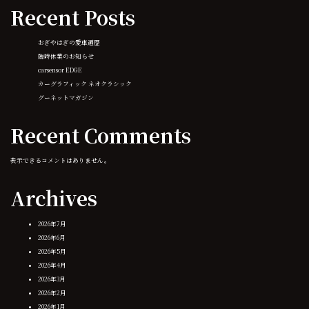
Recent Posts
おぎやはぎの愛車遍歴
臨時休業のお知らせ
carsensor EDGE
カーグラフィック ネオクラシック
グーネットマガジン
Recent Comments
表示できるコメントはありません。
Archives
2026年7月
2026年6月
2026年5月
2026年4月
2026年3月
2026年2月
2026年1月