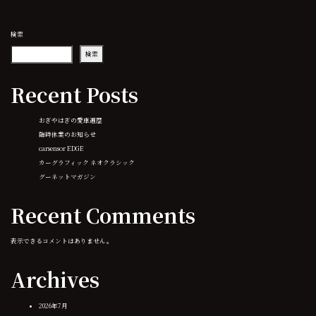
検索
検索
Recent Posts
おぎやはぎの愛車遍歴
臨時休業のお知らせ
carsensor EDGE
カーグラフィック ネオクラシック
グーネットマガジン
Recent Comments
表示できるコメントはありません。
Archives
2026年7月