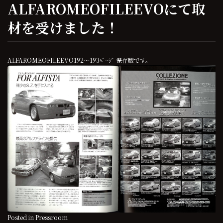
ALFAROMEOFILEEVOにて取
材を受けました！
ALFAROMEOFILEEVO192～193ﾍﾟｰｼﾞ 保存版です。
Posted in
Pressroom