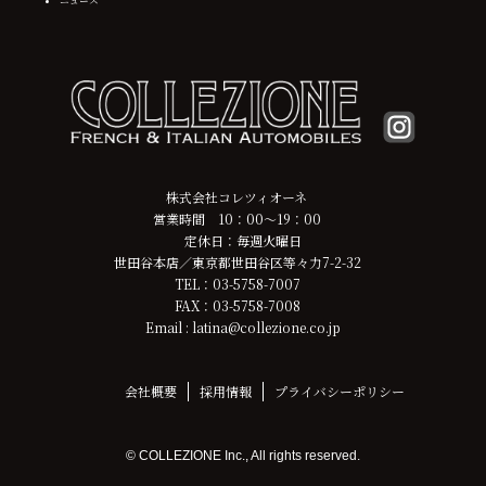
ニュース
株式会社コレツィオーネ
営業時間 10：00～19：00
定休日：毎週火曜日
世田谷本店／東京都世田谷区等々力7-2-32
TEL：03-5758-7007
FAX：03-5758-7008
Email : latina@collezione.co.jp
会社概要
採用情報
プライバシーポリシー
© COLLEZIONE Inc., All rights reserved.