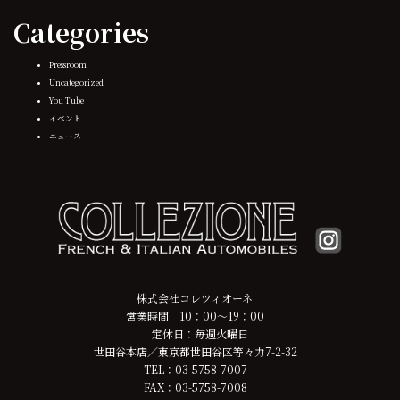
Categories
Pressroom
Uncategorized
You Tube
イベント
ニュース
株式会社コレツィオーネ
営業時間 10：00～19：00
定休日：毎週火曜日
世田谷本店／東京都世田谷区等々力7-2-32
TEL：03-5758-7007
FAX：03-5758-7008