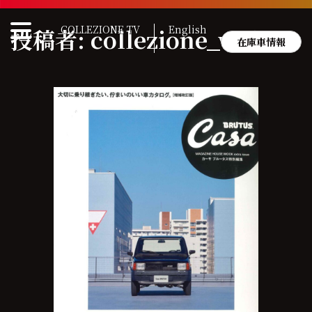
Skip
to
COLLEZIONE TV
English
投稿者:
collezione_web
content
在庫車情報