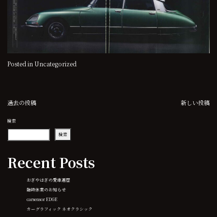
Posted in
Uncategorized
投
過去の投稿
新しい投稿
稿
検索
検索
ナ
ビ
Recent Posts
ゲ
おぎやはぎの愛車遍歴
臨時休業のお知らせ
ー
carsensor EDGE
カーグラフィック ネオクラシック
シ