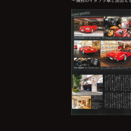
～情熱のイタフラ車と出会え