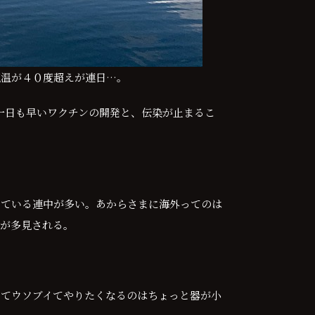
気温が４０度超えが連日…。
一日も早いワクチンの開発と、伝染が止まるこ
している連中が多い。あからさまに海外ってのは
スが多見される。
んてウソブイてやりたくなるのはちょっと器が小