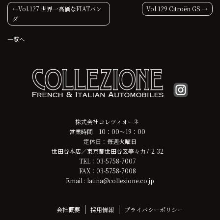
投
Vol.127 世界一高価なFIATパン
Vol.129 Citroën GS
ダ
稿
一覧へ
ナ
ビ
ゲ
ー
シ
株式会社コレツィオーネ
営業時間 10：00～19：00
ョ
定休日：毎週火曜日
世田谷本店／東京都世田谷区等々力7-2-32
ン
TEL：03-5758-7007
FAX：03-5758-7008
Email : latina@collezione.co.jp
会社概要
採用情報
プライバシーポリシー