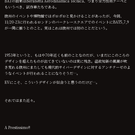
BATの由来はBerlinetta Aerodinamica Tecnica、つまり空力技術クーペと
もいうべき、試作車たちである。
欧州のイベントや博物館ではポロポロと見かけることがあったが、今回、
11/20-23に行われるロンドンのバークレースクエアでのイベントにBAT5,7,9
が一同に揃うとのこと。実はこれは欧州では初のことだという。
1953年というと、もはや70年近くも前のことなのだが、いまだにこのころの
デザインを超えたものが出てきていないのは実に残念。温故知新の風潮が吹
き荒れる欧州にまたしても現代的サイバーデザインに対するアンチテーゼのよ
うなイベントが行われることになりそうだ…。
EVにこそ、こういうデザインが似合うと思うのだけど…。
それではまた近々。
A Prestissimo!!