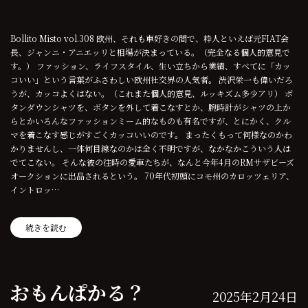
Bollito Misto vol.308 欧州、それも車好きの間で、粋人といえば元FIAT会
長、ジャンニ・アニエッリと相場が決まっている。（完全なる個人的意見で
す。） ファッション、ライフスタイル、生い立ちから業績、すべてに「カッ
コいい」という言葉がふさわしい欧州社交界の人気者。 渋沢栄一も偉いだろ
うが、カッコよくはない。（これまた個人的意見、ルッキズム多少アリ） ボ
タンダウンシャツを、ボタンを外して着こなすとか、腕時計がシャツの上か
らとかいろんなファッションミーム的なものも有名ですが、とにかく、クル
マを着こなす感じがすごくカッコいいのです。 まったくもって何様なのかわ
かりませんし、一体何目線なのかは全く不明ですが、なかなかこういう人は
でてこない。 そんな彼の往時の愛車たちが、なんと今年4月のRMサザビーズ
オークションに出品されるという。 70年代初頭にコモ州のカロッツェリア、
イントロッ…
続きを読む
おもんぱかる？
2025年2月24日