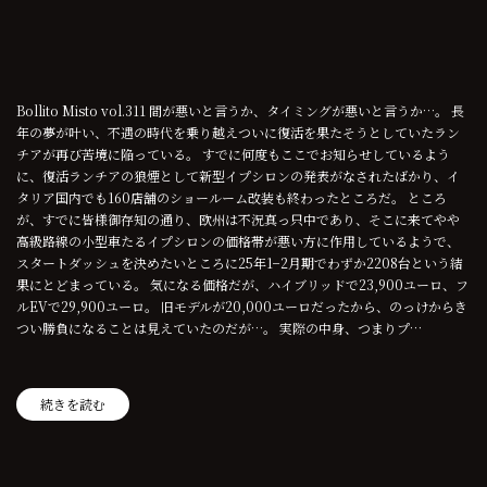
Bollito Misto vol.311 間が悪いと言うか、タイミングが悪いと言うか…。 長
年の夢が叶い、不遇の時代を乗り越えついに復活を果たそうとしていたラン
チアが再び苦境に陥っている。 すでに何度もここでお知らせしているよう
に、復活ランチアの狼煙として新型イプシロンの発表がなされたばかり、イ
タリア国内でも160店舗のショールーム改装も終わったところだ。 ところ
が、すでに皆様御存知の通り、欧州は不況真っ只中であり、そこに来てやや
高級路線の小型車たるイプシロンの価格帯が悪い方に作用しているようで、
スタートダッシュを決めたいところに25年1−2月期でわずか2208台という結
果にとどまっている。 気になる価格だが、ハイブリッドで23,900ユーロ、フ
ルEVで29,900ユーロ。 旧モデルが20,000ユーロだったから、のっけからき
つい勝負になることは見えていたのだが…。 実際の中身、つまりプ…
続きを読む