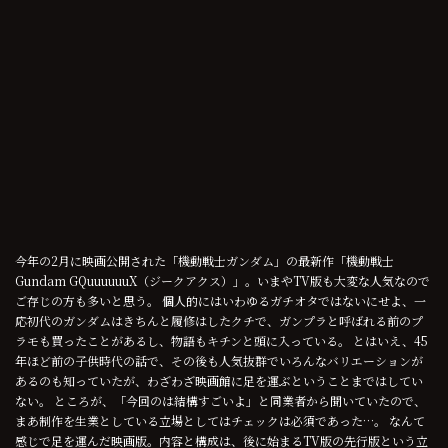
今年の2月に映画公開された「機動戦士ガンダム」の最新作「機動戦士
Gundam GQuuuuuuX（ジークアクス）」。いまやTV版も大変な人気なので
ご存じの方も多いと思う。 個人的にはいわゆるガチオタではないにせよ、一
応初代のガンダムはきちんと履修はしたクチで、ガンプラと呼ばれる前のプ
ラモも買ったことがあるし、物語もキチンと頭に入っている。 とはいえ、45
年ほど前の子供時代の話で、その後も人気抜群でいろんなバリエーションが
あるのも知っていたが、わざわざ映画館に足を運ぶということまではしてい
ない。 ところが、「今回のは結構すごいよ」と同業者から聞いていたので、
まあ制作を生業としている立場としてはチェックは必須であった…。 なんて
感じで足を運んだ映画版。内容と構成は、後に始まるTV版の先行版という立