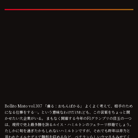
Bollito Misto vol.307 「慮る：おもんぱかる」 よくよく考えて、相手のため
になる仕事をする…。という意味なわけだけれども、この言葉をちょっと聞
かせたい大企業がいる。 まもなく開幕する今年のF1グランプリの目玉の一つ
は、現役で史上最多勝を誇るルイス・ハミルトンのフェラーリ移籍でしょう。
たしかに旬を過ぎたかもしれないハミルトンですが、それでも昨年は非力と
言われたメルセデスで勝利を収めるなど、ベテランらしいウマさもみせてく