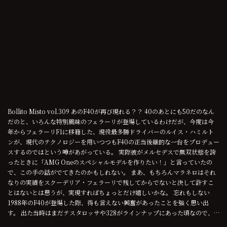
Bollito Misto vol.309 あのF40が再び現れる？？ 40のあとにも50だのなん
だのと、いろんな特別風味のフェラーリが登場しているわけだが、今度は今
年からフェラーリF1に移籍した、現役最多勝ドライバーのルイス・ハミルト
ンが、現代のテクノロジーを用いつつもF40の正当後継的な一台をプロデュー
スするのではという噂があがっている。 実際彼がメルセデスで無双状態を誇
ったときに「AMG Oneのスペシャルモデルを作りたい！」と言っていたの
で、この手の話がでてきたのかもしれない。 まあ、もちろんマラネロはそれ
なりの実績をスクーデリア・フェラーリで残してからでないと決して許すこ
とはないとは思うが、実現すればちょっとだけ嬉しいかな。 忘れもしない
1988年のF40が登場した際、得も言えない興奮があったことを強く思い出
す。 出た当時はまだテスタロッサや328がラインナップにあった頃なので、…