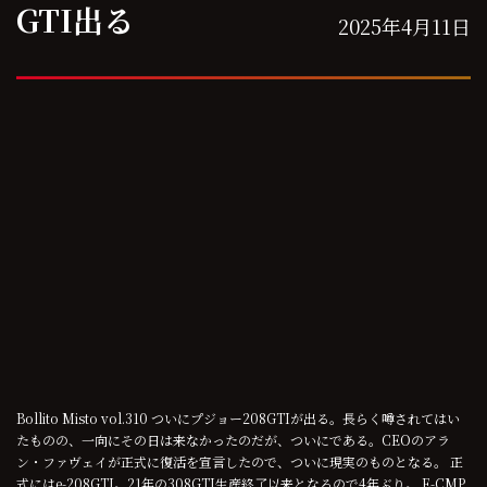
GTI出る
2025年4月11日
Bollito Misto vol.310 ついにプジョー208GTIが出る。長らく噂されてはい
たものの、一向にその日は来なかったのだが、ついにである。CEOのアラ
ン・ファヴェイが正式に復活を宣言したので、ついに現実のものとなる。 正
式にはe-208GTI。21年の308GTI生産終了以来となるので4年ぶり。 E-CMP