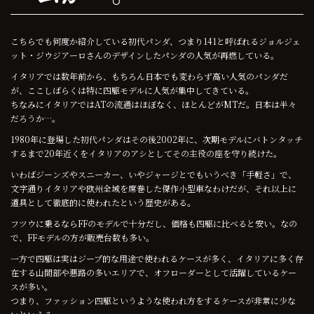
こちらでも何度か紹介している初代パンダ、つまり141と呼ばれるジョルジェ
ット・ジウジアーロさんのデザインしたパンダの人気が再燃している。
イタリアでは数年前から、もちろん日本でも変わらず高い人気のパンダだ
が、ここしばらくは特に四駆モデルに人気が集中してきている。
ちなみにイタリアではATの流通はほぼなく、ほとんどがMTだ。日本は半々
だろうか…。
1980年に登場した初代パンダはその後2002年に、次期モデルにバトンタッチ
するまで20年近くをイタリアのアシとしてその主役の座を守り続けた。
いわばジーンズやスニーカー、いやジャージとでもいうべき「手軽さ」で、
文字通りイタリアや欧州全域を席巻した傑作小型車なわけだが、それ以上に
道具として徹底的に使われたという歴史がある。
フツウに乗るならFFのモデルで十分だし、価格も四駆に比べると安い。なの
で、FFモデルの方が販売台数も多い。
一方で四駆は実はジープ的な用途で使われるケースが多く、イタリアに多く存
在する山間部や悪路の多いエリアで、オフローダーとして活躍しているケー
スが多い。
つまり、ファッション四駆というような使われ方をするケースが非常に少な