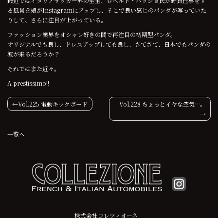
最近ではイタリアサッカー界の至宝、ロベルト・バッジョ氏が野良仕事をす
る風景を娘がInstagramにアップし、そこで良い感じのパンダが写っていた
りして、さらに注目が上がっている。
ファッション業界をオシャレ好きの間で再注目の初期型パンダ。
オリジナルでも良し、ドレスアップしても良し、さてさて、日本でもパンダの
波が来るだろうか？
それではまた近々。
A prestissimo!!
投
Vol.225 電動キックボード
Vol.228 ちょっとイヤな空気…。
稿
一覧へ
ナ
ビ
ゲ
ー
シ
株式会社コレツィオーネ