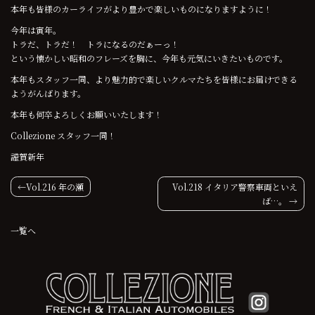
本年も皆様のカーライフがより豊かで楽しいものになりますように！
今年は寅年。
トラだ、トラだ！ トラになるのだぁーっ！
という懐かしい昭和のフレーズを胸に、今年も元気にいきたいものです。
本年もスタッフ一同、より魅力的で楽しいクルマたちを皆様にお届けできる
ようがんばります。
本年も何卒よろしくお願いいたします！
Collezione スタッフ一同！
謹賀新年
投
Vol.216 年の瀬
Vol.218 イタリア警察車両といえ
ば…。
稿
一覧へ
ナ
ビ
ゲ