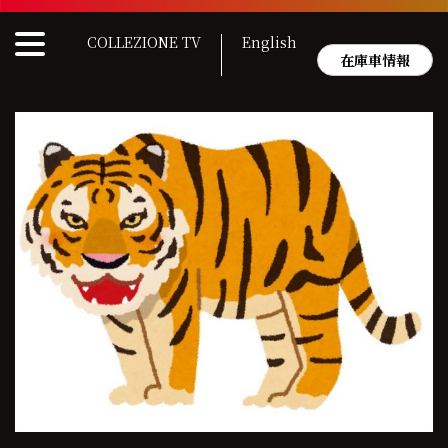
Skip
to
COLLEZIONE TV
English
content
在庫車情報