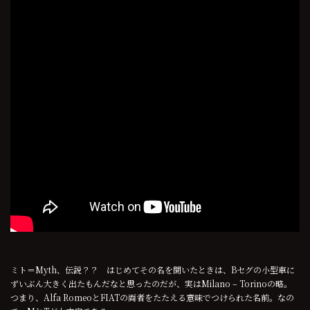
ミト＝Myth、伝説？？ はじめてその名を聞いたときは、Bセグの小型車に
ずいぶん大きく出たもんだなと思ったのだが、実はMilano – Torinoの略。
つまり、Alfa RomeoとFIATの両者をたたえる意味でつけられた名前。なの