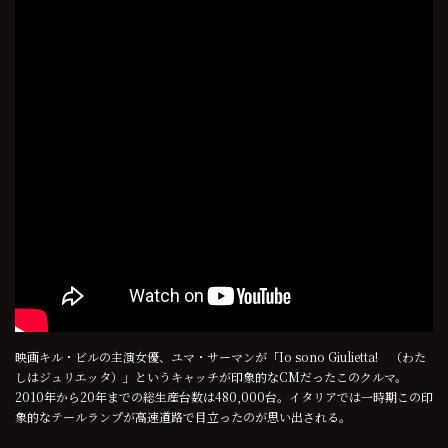
映画キル・ビルの主演女優、ユマ・サーマンが「Io sono Giulietta! （わた
しはジュリエッタ）」というキャッチが印象的なCMだったこのクルマ。
2010年から20年までの総生産台数は480,000台。イタリアでは一時期この印
象的なテールランプが高速道路で目立ったのが思い出される。