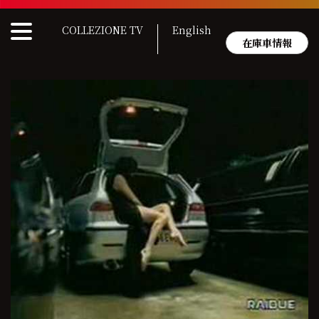
Skip
to
COLLEZIONE TV
English
content
在庫車情報