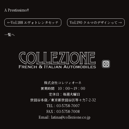
A Prestissimo!!
投
Vol.188 エヴォトレンタセッテ
Vol.190 クルマのデザインって
稿
一覧へ
ナ
ビ
ゲ
ー
株式会社コレツィオーネ
シ
営業時間 10：00～19：00
定休日：毎週火曜日
ョ
世田谷本店／東京都世田谷区等々力7-2-32
TEL：03-5758-7007
ン
FAX：03-5758-7008
Email : latina@collezione.co.jp