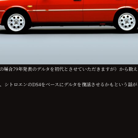
の場合79年発表のデルタを初代とさせていただきますが）から数
が、シトロエンのDS4をベースにデルタを復活させるかもという話