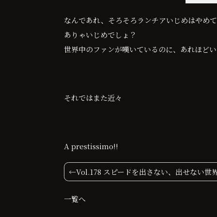
なんであれ、そろそろランチアいじめはやめて
ありゃいじめでしょ？
世界中のファンが嘆いているのに、あれほどい
それではまた近々
A prestissimo!!
投
Vol.178 スピードを出さない、出せない世
稿
一覧へ