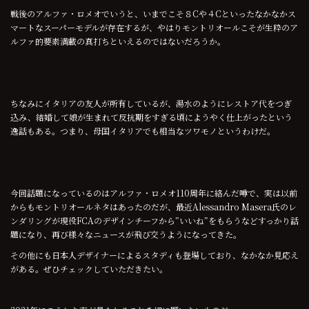
戦後のアルファ・ロメオでいうと、いまでこそ８Cや４Cといったなかなかス
マートなスーパーモデルが存在するが、やはりモントリオールこそが生粋のア
ルファ的要素満載の真打ちといえるのではないだろうか。
ちなみにイタリアの友人が所有しているが、湯水のようにレストア代をつぎ
込み、結婚して娘が生まれて反抗期をすぎる頃にようやく仕上がったという
逸話もある。つまり、母国イタリアでも相当なツワモノというわけだ。
今回話題になっているのはアルファ・ロメオ110周年に絡んだ噂で、実は以前
からもモントリオールネタはあったのだが、最近
Alessandro Masera
氏のレ
ンダリングが現役FCAのデザインチーフから”いいね”をもらうなどすっかり話
題になり、再び様々なニュースが飛び交うようになってきた。
その他にも日本人デザイナーによるスタディも登場しており、なかなか見応え
がある。ぜひチェックしていただきたい。