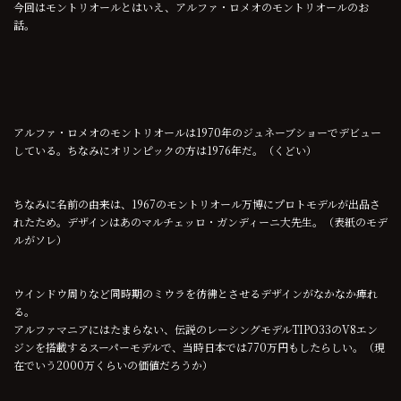
今回はモントリオールとはいえ、アルファ・ロメオのモントリオールのお
話。
アルファ・ロメオのモントリオールは1970年のジュネーブショーでデビュー
している。ちなみにオリンピックの方は1976年だ。（くどい）
ちなみに名前の由来は、1967のモントリオール万博にプロトモデルが出品さ
れたため。デザインはあのマルチェッロ・ガンディーニ大先生。（表紙のモデ
ルがソレ）
ウインドウ周りなど同時期のミウラを彷彿とさせるデザインがなかなか痺れ
る。
アルファマニアにはたまらない、伝説のレーシングモデルTIPO33のV8エン
ジンを搭載するスーパーモデルで、当時日本では770万円もしたらしい。（現
在でいう2000万くらいの価値だろうか）