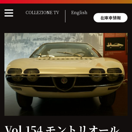
Skip
to
COLLEZIONE TV
English
content
在庫車情報
Vol.154 モントリオール