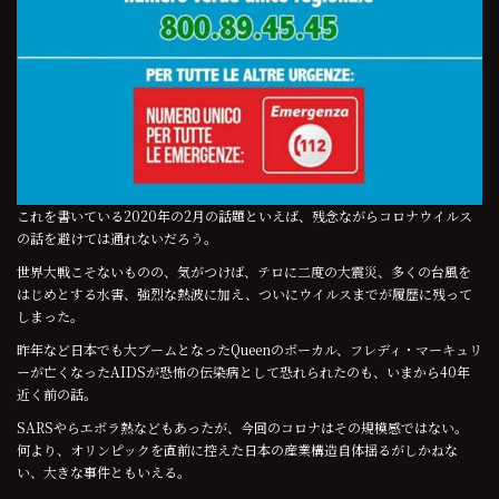
これを書いている2020年の2月の話題といえば、残念ながらコロナウイルス
の話を避けては通れないだろう。
世界大戦こそないものの、気がつけば、テロに二度の大震災、多くの台風を
はじめとする水害、強烈な熱波に加え、ついにウイルスまでが履歴に残って
しまった。
昨年など日本でも大ブームとなったQueenのボーカル、フレディ・マーキュリ
ーが亡くなったAIDSが恐怖の伝染病として恐れられたのも、いまから40年
近く前の話。
SARSやらエボラ熱などもあったが、今回のコロナはその規模感ではない。
何より、オリンピックを直前に控えた日本の産業構造自体揺るがしかねな
い、大きな事件ともいえる。