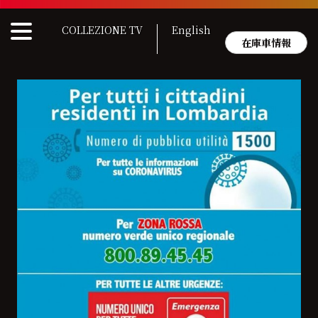
Skip
to
COLLEZIONE TV
English
content
在庫車情報