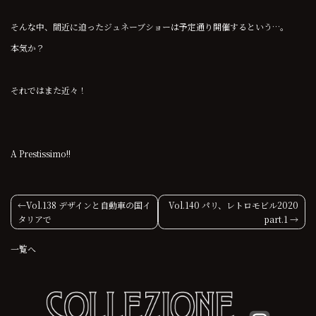
そんな中、間近に迫ったジュネーブショーは予定通り開催するという…。
本気か？
それではまた近々！
A Prestissimo!!
投
Vol.138 デザインと自動車の国イ
Vol.140 パリ、レトロモビル2020
タリアで
part.1
稿
一覧へ
ナ
ビ
ゲ