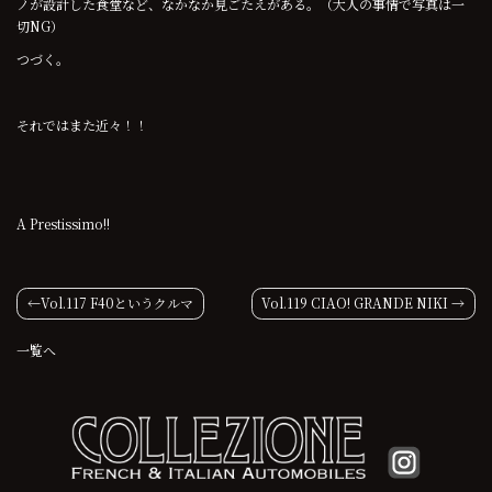
ノが設計した食堂など、なかなか見ごたえがある。（大人の事情で写真は一
切NG）
つづく。
それではまた近々！！
A Prestissimo!!
投
Vol.117 F40というクルマ
Vol.119 CIAO! GRANDE NIKI
稿
一覧へ
ナ
ビ
ゲ