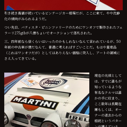
引き続き高値が続いているビンテージカー相場だが、ここに来て、やや沈静
化の傾向がみられるようだ。
つい先日、バティスタ・ピニンファリーナのためにワンオフで製作されたフェ
ラーリ275gtbが八億ちょいでオークションで落札された。
三、四年前なら倍くらいはいったのかもしれないなんて言われているが、50
年前の中古車が億だなんて、普通に考えればすごいことだ。もはや量産品
（これはワンオフだが）としてはありえない価格に突入し、アートの領域に
さえ入ってきている。
現在の兆候として
は、すでに誰もが
知っているような
有名なクルマは誰
かの手に収まり、
ここ数年は長期在
庫もしくは、オー
ナーの逝去からの
相続というパター
ンが増えている。