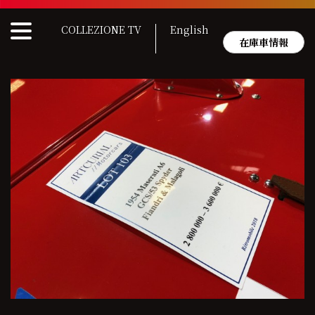
Skip
to
COLLEZIONE TV
English
content
在庫車情報