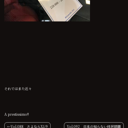
それではまた近々
A prestissimo!!
投
Vol.088 さよならX1/9
Vol.092 日本の知らない移民問題