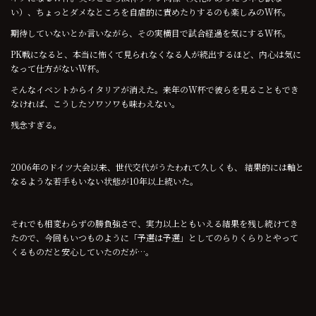
い）、ちょっとダメなところを自虐的に責めたりするのも楽しみのW杯。
期待していないとか言いながら、その実横目で試合経過を気にするW杯。
PK戦になると、本当に怖くて見られなくなる人が続出するほど、内心は気に
なって仕方がないW杯。
そんなイベントからイタリアが消えた。来年のW杯で彼らを見ることもでき
なければ、こうしたソワソワも味わえない。
残念すぎる。
2006年のドイツ大会以来、世代交代がうたわれて久しくも、 結果的には軸と
なるような若手もいない状態が10年以上続いた。
それでも相変わらずの勝負強さで、実力以上ともいえる結果を残し続けてき
たので、今回もいつものように「予選は予選」としてのらりくらりとやって
くるものだと安心していたのだが…。