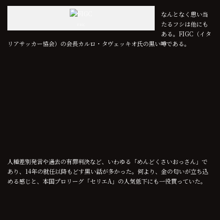
なんとなく思い当
たるフシは他にも
FIGC
ある。FIGC（イタ
リアサッカー協会）の会長カルロ・タヴェッキオ氏の黒い噂である。
人種差別発言や過去の有罪判決など、いわゆる「めんどくさいおっさん」で
あり、14年の就任以降もどす黒い話が多かった。何より、金の匂いが立ち込
める感じと、本国プロリーグ「セリエA」の人気低下にも一役買っていた。