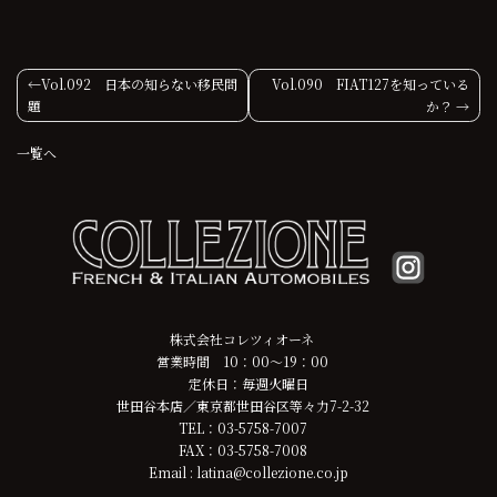
投
Vol.092 日本の知らない移民問
Vol.090 FIAT127を知っている
題
か？
稿
一覧へ
ナ
ビ
ゲ
ー
シ
株式会社コレツィオーネ
営業時間 10：00～19：00
ョ
定休日：毎週火曜日
世田谷本店／東京都世田谷区等々力7-2-32
ン
TEL：03-5758-7007
FAX：03-5758-7008
Email : latina@collezione.co.jp