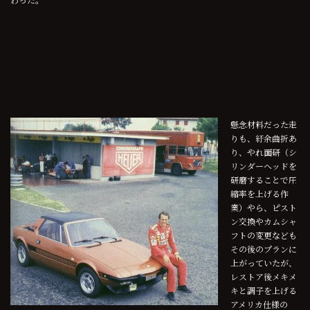
懸念材料だった走
りも、紆余曲折あ
り、やれ面研（シ
リンダーヘッドを
研磨することで圧
縮率を上げる作
業）やら、ピスト
ン交換やカムシャ
フトの変更なども
その後のプランに
上がっていたが、
レストア後メキメ
キと調子を上げる
アメリカ仕様の