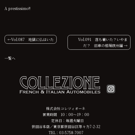
A prestissimo!!
投
Vol.087 地獄に仏はいた
Vol.091 落ち着いた？いやま
だ？ 旧車の相場欧州編
稿
一覧へ
ナ
ビ
ゲ
ー
シ
株式会社コレツィオーネ
営業時間 10：00～19：00
ョ
定休日：毎週火曜日
世田谷本店／東京都世田谷区等々力7-2-32
ン
TEL：03-5758-7007