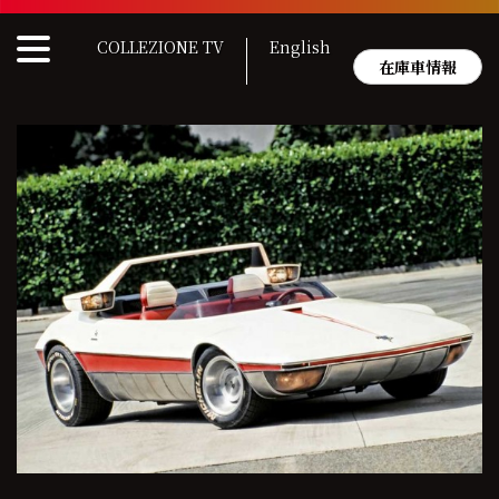
Skip
to
COLLEZIONE TV
English
content
在庫車情報