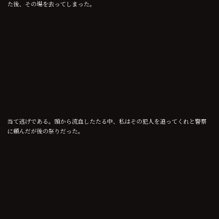
た後、その場を去ってしまった。
当て逃げである。頭から流血したたる中、私はその犯人を追ってくれと警察
に頼んだが後の祭りだった。