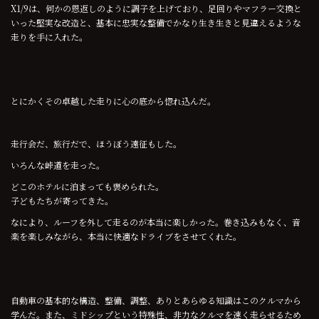
X1/9は、何かの恩返しのように調子を上げており、足回りやマフラー交換と
いった堅実な改造と、基本に忠実な整備でかなり生き生きと見違えるような
走りを手に入れた。
とにかくその卓越した走りに心の底から惚れ込んだ。
走行会だ、旅行だで、ほうぼう遠征もした。
いろんな峠道を走った。
どこのホテルに泊まっても褒められた。
子どもたちが寄ってきた。
なにより、ルーフを外して走るのが本当に楽しかった。巻き込みもなく、音
楽を楽しみながら、本当に快適なドライブをさせてくれた。
自動車の基本的な構造、整備、調整、ありとあらゆる知識はこのクルマから
学んだ。また、ミドシップという特殊性、非力なクルマを速く走らせるため