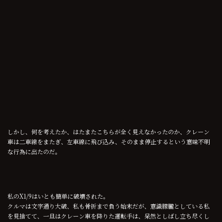
しかし、何を考えたか、はたまたこちらが全く見えなかったのか、クレーン
車は二車線をまたぎ、左車線に飛び込み、そのまま停止するという意味不明
な行為に出たのだ。
私のX1/9はいとも簡単に破壊された。
クルマは文字通り大破、私も骨折まで負う始末だが、意識朦朧としている私
を見捨てて、一旦はクレーン車を降りた運転手は、呆然としばし立ち尽くし