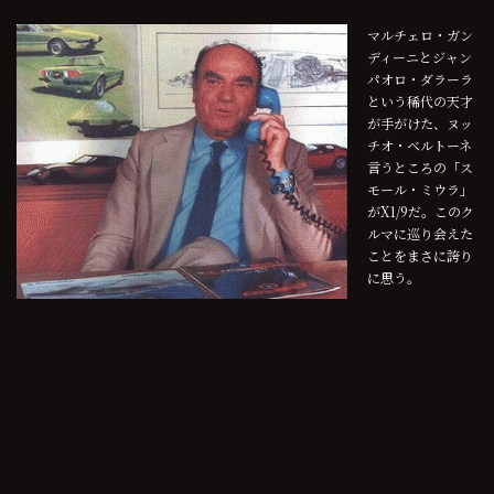
マルチェロ・ガン
ディーニとジャン
パオロ・ダラーラ
という稀代の天才
が手がけた、ヌッ
チオ・ベルトーネ
言うところの「ス
モール・ミウラ」
がX1/9だ。このク
ルマに巡り会えた
ことをまさに誇り
に思う。