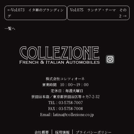
投
Vol.073 イタ車のブランディン
Vol.075 ランチア・テーマ その
グ
２
稿
一覧へ
ナ
ビ
ゲ
ー
シ
株式会社コレツィオーネ
営業時間 10：00～19：00
ョ
定休日：毎週火曜日
世田谷本店／東京都世田谷区等々力7-2-32
ン
TEL：03-5758-7007
FAX：03-5758-7008
Email : latina@collezione.co.jp
会社概要
採用情報
プライバシーポリシー