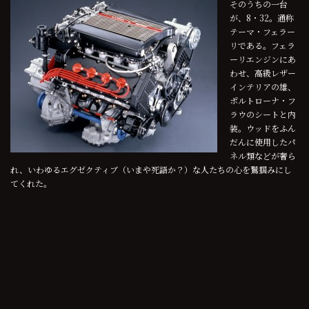
そのうちの一台
が、8・32。通称
テーマ・フェラー
リである。フェラ
ーリエンジンにあ
わせ、高級レザー
インテリアの雄、
ポルトローナ・フ
ラウのシートと内
装。ウッドをふん
だんに使用したパ
ネル類などが奢ら
れ、いわゆるエグゼクティブ（いまや死語か？）な人たちの心を鷲掴みにし
てくれた。