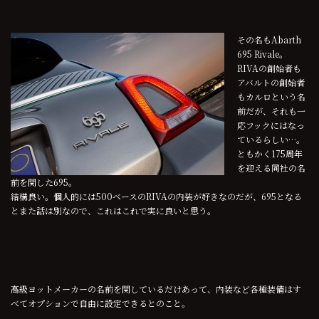
その名もAbarth
695 Rivale。
RIVAの創始者も
アバルトの創始者
もカルロという名
前だが、それも一
応フックにはなっ
ているらしい…。
ともかく175周年
を迎える同社の名
前を関した695。
結構良い。個人的には500ベースのRIVAの内装が好きなのだが、695となる
とまた話は別なので、これはこれで実に良いと思う。
高級ヨットメーカーの名前を関しているだけあって、内装など各種装備はす
べてオプションで自由に設定できるとのこと。