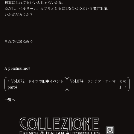
日本に入れてもいいんじゃないかな。
ただし、ベルリーナ、カブリオともに175台づつという限定生産。
いかがだろうか？
それではまた近々
A prestissimo!!
投
Vol.072 ドイツの旧車イベント
Vol.074 ランチア・テーマ その
part4
１
稿
一覧へ
ナ
ビ
ゲ