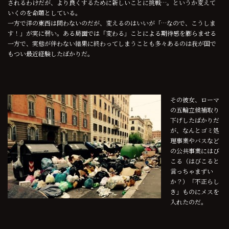
されるわけだが、より良くするために新しいことに挑戦…。というか変えて
いくのを命題としている。
一方で洋の東西は問わないのだが、変えるのはいいが「…なので、こうしま
す！」が実に弱い。ある局面では「変わる」ことによる期待感を膨らませる
一方で、実態が伴わない結果に終わってしまうことも多々あるのは我が国で
もつい最近経験したばかりだ。
その彼女、ローマ
の五輪立候補取り
下げしたばかりだ
が、なんとゴミ処
理事業やバスなど
の公共事業にはび
こる（はびこると
言っちゃまずい
か？）「不正らし
き」ものにメスを
入れたのだ。