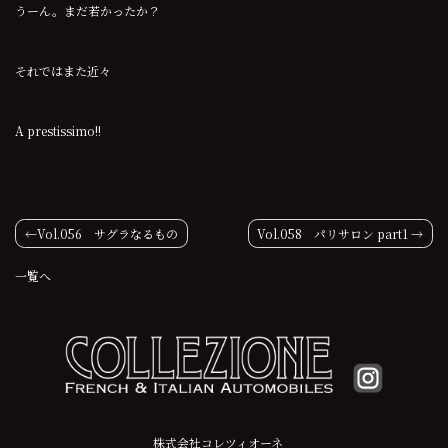
うーん。まだ若かったか？
それではまた近々
A prestissimo!!
投
Vol.056 サグラなるもの
Vol.058 パリサロン part1
稿
一覧へ
ナ
ビ
ゲ
ー
株式会社コレツィオーネ