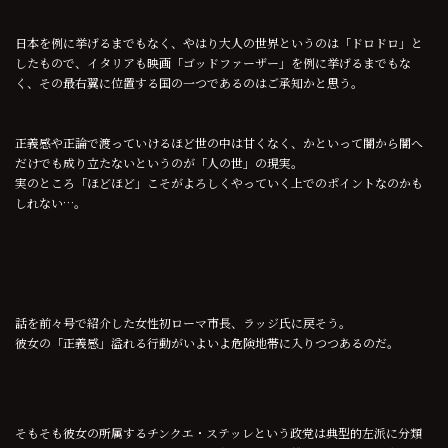
日本を例に挙げるまでもなく、やはり大人の世界というのは「ドロドロ」と
したもので、イタリアも映画「ゴッドファーザー」を例に挙げるまでもな
く、その最右翼に位置する国の一つであるのはご承知かと思う。
正義感や正論で渡っていけるほど世の中は甘くなく、かといって闇から闇へ
だけでも成り立たないというのが「人の世」の現実。
実のところ「ほどほど」こそがよろしくやっていく上でのポイントなのかも
しれない…。
話を前々号で紹介した女性初ローマ市長、ラッジ氏に戻そう。
彼女の「正義感」溢れる行動がいよいよ危険地帯に入りつつあるのだ。
そもそも彼女の所属するチンクエ・ステッレという政党は典型的左派に分類