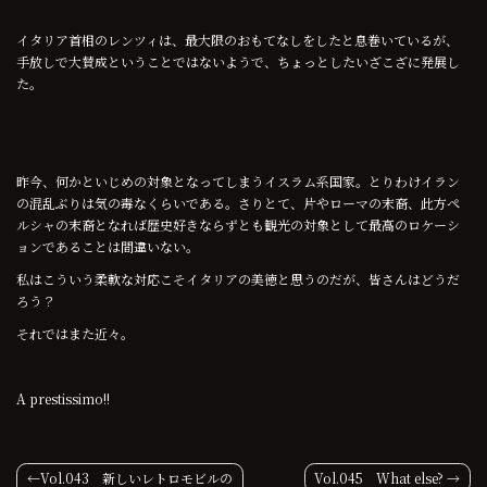
イタリア首相のレンツィは、最大限のおもてなしをしたと息巻いているが、
手放しで大賛成ということではないようで、ちょっとしたいざこざに発展し
た。
昨今、何かといじめの対象となってしまうイスラム系国家。とりわけイラン
の混乱ぶりは気の毒なくらいである。さりとて、片やローマの末裔、此方ペ
ルシャの末裔となれば歴史好きならずとも観光の対象として最高のロケーシ
ョンであることは間違いない。
私はこういう柔軟な対応こそイタリアの美徳と思うのだが、皆さんはどうだ
ろう？
それではまた近々。
A prestissimo!!
投
Vol.043 新しいレトロモビルの
Vol.045 What else?