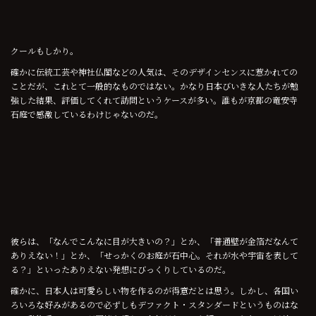
クールもしかり。
確かに伝統工芸や神社仏閣などの人気は、そのデザインセンスに惹かれての
ことだが、これとて一般的なものではない。かなり日本びいきな人たちが勉
強した結果、評価してくれて訪問というケースが多い。誰もが京都の竜安寺
石庭で感激しているわけじゃないのだ。
彼らは、「なんでこんなに目が大きいの？」とか、「普通壁が金箔だなんて
ありえない！」とか、「せっかくのお庭が石中心。それが水や宇宙を表して
る？」といったありえない発想にびっくりしているのだ。
確かに、日本人は可愛らしい物を作るのが得意だとは思う。しかし、各国い
ろいろな好みがあるので必ずしもデファクト・スタンダードというものはな