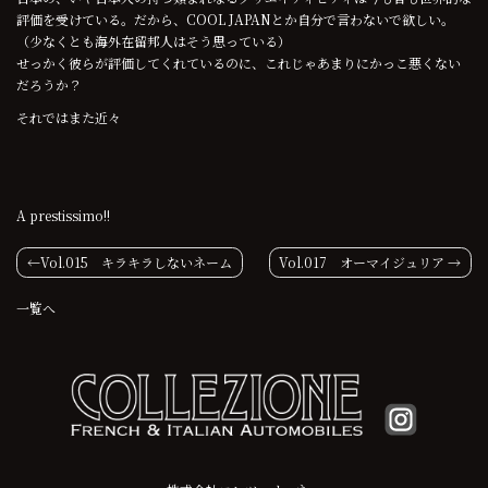
評価を受けている。だから、COOL JAPANとか自分で言わないで欲しい。
（少なくとも海外在留邦人はそう思っている）
せっかく彼らが評価してくれているのに、これじゃあまりにかっこ悪くない
だろうか？
それではまた近々
A prestissimo!!
投
Vol.015 キラキラしないネーム
Vol.017 オーマイジュリア
稿
一覧へ
ナ
ビ
ゲ
ー