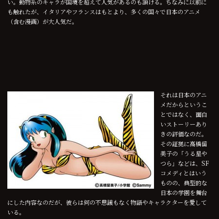
い。動物系のキャラが国境を超えて人気があるのも頷ける。ちなみに以前に
も触れたが、イタリアやフランスはもとより、多くの国々で日本のアニメ
（含む漫画）が大人気だ。
それは日本のアニ
メだからというこ
とではなく、面白
いストーリーあり
きの評価なのだ。
その証拠に高橋留
美子の「うる星や
つら」などは、SF
コメディとはいう
ものの、典型的な
日本の学園を舞台
にした内容なのだが、彼らは何の不思議もなく物語やキャラクターを愛して
いる。