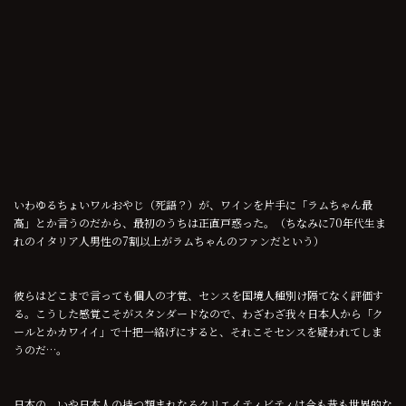
いわゆるちょいワルおやじ（死語？）が、ワインを片手に「ラムちゃん最
高」とか言うのだから、最初のうちは正直戸惑った。（ちなみに70年代生ま
れのイタリア人男性の7割以上がラムちゃんのファンだという）
彼らはどこまで言っても個人の才覚、センスを国境人種別け隔てなく評価す
る。こうした感覚こそがスタンダードなので、わざわざ我々日本人から「ク
ールとかカワイイ」で十把一絡げにすると、それこそセンスを疑われてしま
うのだ…。
日本の、いや日本人の持つ類まれなるクリエイティビティは今も昔も世界的な