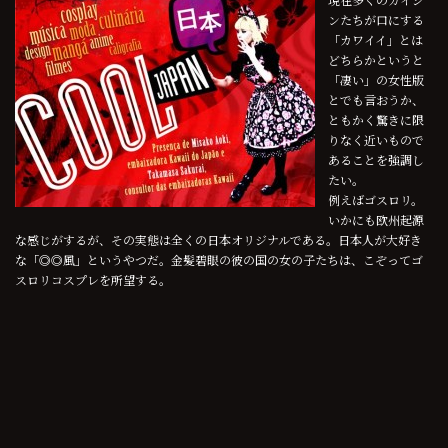
ンたちが口にする
「カワイイ」とは
どちらかというと
「凄い」の女性版
とでも言おうか、
ともかく驚きに限
りなく近いもので
あることを強調し
たい。
例えばゴスロリ。
いかにも欧州起源
な感じがするが、その実態は全くの日本オリジナルである。日本人が大好き
な「◎◎風」というやつだ。金髪碧眼の彼の国の女の子たちは、こぞってゴ
スロリコスプレを所望する。