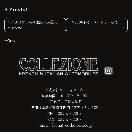
A Presto!
投
イタリアよもやま話〜Bollito
Vol.001 モーターショーって…。
Misto vol.59
稿
一覧へ
ナ
ビ
ゲ
ー
シ
株式会社コレツィオーネ
営業時間 10：00～19：00
ョ
定休日：毎週火曜日
世田谷本店／東京都世田谷区等々力7-2-32
ン
TEL：03-5758-7007
FAX：03-5758-7008
Email : latina@collezione.co.jp