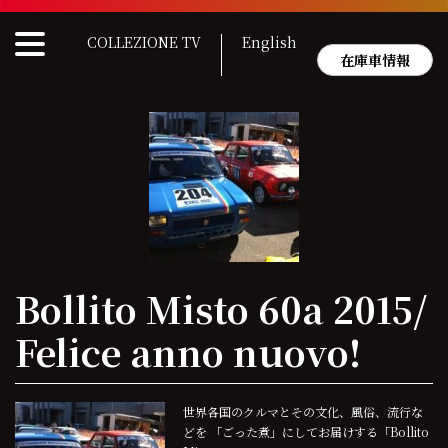
Skip
to
COLLEZIONE TV
English
content
在庫車情報
Bollito Misto 60a 2015/
Felice anno nuovo!
世界各国のクルマとその文化、風俗、流行な
どを 「ごった煮」にしてお届けする「Bollito