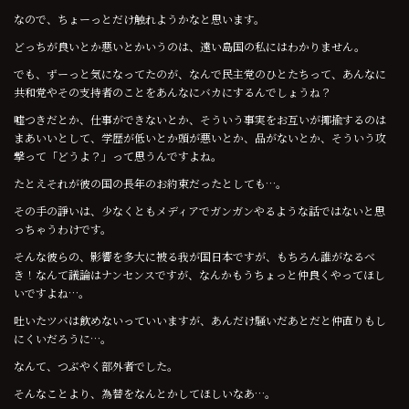
なので、ちょーっとだけ触れようかなと思います。
どっちが良いとか悪いとかいうのは、遠い島国の私にはわかりません。
でも、ずーっと気になってたのが、なんで民主党のひとたちって、あんなに
共和党やその支持者のことをあんなにバカにするんでしょうね？
嘘つきだとか、仕事ができないとか、そういう事実をお互いが揶揄するのは
まあいいとして、学歴が低いとか頭が悪いとか、品がないとか、そういう攻
撃って「どうよ？」って思うんですよね。
たとえそれが彼の国の長年のお約束だったとしても…。
その手の諍いは、少なくともメディアでガンガンやるような話ではないと思
っちゃうわけです。
そんな彼らの、影響を多大に被る我が国日本ですが、もちろん誰がなるべ
き！なんて議論はナンセンスですが、なんかもうちょっと仲良くやってほし
いですよね…。
吐いたツバは飲めないっていいますが、あんだけ騒いだあとだと仲直りもし
にくいだろうに…。
なんて、つぶやく部外者でした。
そんなことより、為替をなんとかしてほしいなあ…。