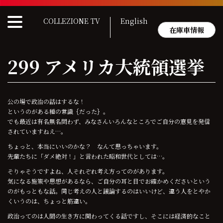
Skip
to
COLLEZIONE TV
English
content
在庫車情報
299 アメリカ大統領選挙
公の場で政治の話はするな！
というのがある種の常識｛だった｝。
でも最近は有名無名問わず、みなさんいろんなところでご自分の意見を発信
されていますねえ…。
ちょっと、本当にいいのかな？ なんて思っちゃいます。
先輩たちに「ダメ絶対！」と言われた昭和世代としては…。
そりゃそうですよね、人それぞれ考え方ってのがあります。
気になる施策や思想があるなら、ご自分の耳と目でお確かめくださいという
のがもっともな話。同じ考えの人と議論するのはいいけど、違う人をとやか
くいうのは、ちょっと筋違い。
政治ってのは人間の生き方に関わってくる話ですし、そこには経済的なこと