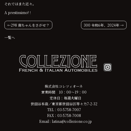
それではまた近々。
A prestissimo!！
投
298 南ちゃんをさがせ？
300 令和6年、2024年
稿
一覧へ
ナ
ビ
ゲ
ー
株式会社コレツィオーネ
シ
営業時間 10：00～19：00
定休日：毎週火曜日
ョ
世田谷本店／東京都世田谷区等々力7-2-32
TEL：03-5758-7007
ン
FAX：03-5758-7008
Email : latina@collezione.co.jp