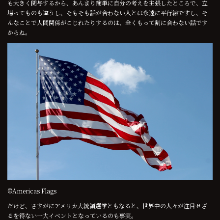
も大きく関与するから、あんまり簡単に自分の考えを主張したところで、立
場ってものも違うし、そもそも話が合わない人とは永遠に平行線ですし、そ
んなことで人間関係がこじれたりするのは、全くもって割に合わない話です
からね。
©Americas Flags
だけど、さすがにアメリカ大統領選挙ともなると、世界中の人々が注目せざ
るを得ない一大イベントとなっているのも事実。