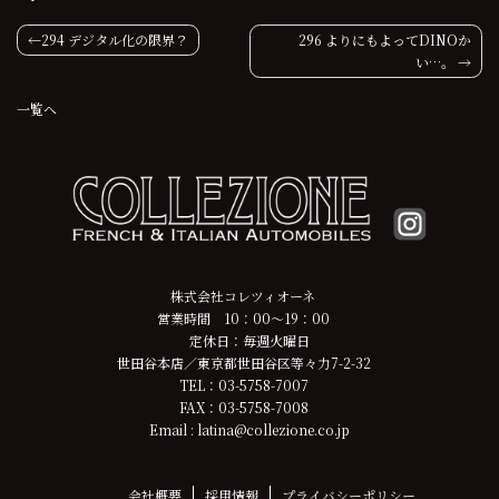
投
294 デジタル化の限界？
296 よりにもよってDINOか
い…。
稿
一覧へ
ナ
ビ
ゲ
ー
シ
株式会社コレツィオーネ
営業時間 10：00～19：00
ョ
定休日：毎週火曜日
世田谷本店／東京都世田谷区等々力7-2-32
ン
TEL：03-5758-7007
FAX：03-5758-7008
Email : latina@collezione.co.jp
会社概要
採用情報
プライバシーポリシー