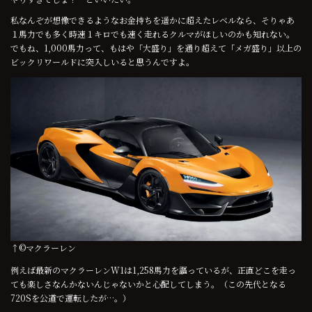
私なんぞが想像できるようなお金持ちを遥かに超えたレベルなら、そりゃあ
１馬力でも多く時速１キロでも速く走れるクルマがほしいのかも知れない。
でもね、1,000馬力って、もはや「大盛り」を通り超えて「メガ盛り」以上の
ビックリワールドに突入しいると思うんですよ。
↑©マクラーレン
例えば最新のマクラーレンW1は1,258馬力を謳っているが、正直どこを走っ
ても楽しさなんかないんじゃないかと心配してしまう。（この先代となる
720Sを公道で運転したが…。）