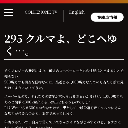
Skip
to
COLLEZIONE TV
English
content
在庫車情報
295 クルマよ、どこへゆ
く…。
テクノロジーの発達により、最近のスーパーカーたちの性能はとどまることを
知らない。
500馬力でも相当な怪物なのに、最近じゃ1,000馬力なんてのも当たり前に見
かけるようになってきた。
スーパーなので、それなりの数字が求められるのもわかるけど、1,000馬力も
あると簡単に300km/hくらいは出せちゃうわけでしょ？
F1やWecでさえ300キロ台なわけで、果たして一般公道を走るクルマにそん
な馬力が必要なのかと、本気で思ってしまう。
年寄りみたいで、自分で言っていてなんかイヤな感じがするけど、さすがに
やりすぎでしょ？ といいたい。