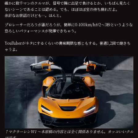
確かに数千マンのクルマが、信号で隣に出足で負けるとか、いちばん見たく
ないシーンであることは認める。でも、ほぼほぼ宝の持ち腐れだよ。
余計なお世話だけども…。ほんと。
プロレーサーだろうが誰だろうが、簡単に0-100km/hが2〜3秒というような
恐ろしいパフォーマンスが発揮できちゃう。
YouTuberがネタにするくらいの賞味期限な感じもする。普通1,2回で飽きち
ゃうよ。
↑マクラーレンW1 〜本原稿の内容とは全く関係ありません
。
カッコいいクル
マです。