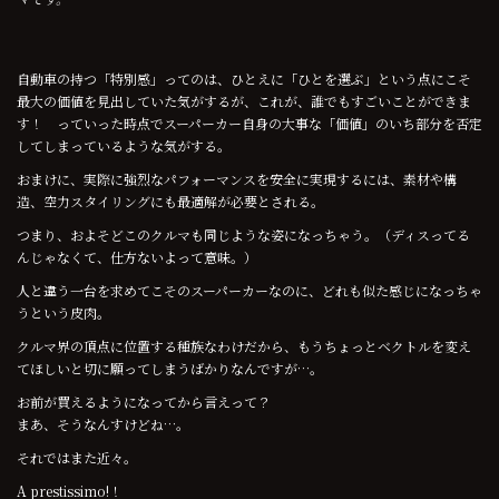
自動車の持つ「特別感」ってのは、ひとえに「ひとを選ぶ」という点にこそ
最大の価値を見出していた気がするが、これが、誰でもすごいことができま
す！ っていった時点でスーパーカー自身の大事な「価値」のいち部分を否定
してしまっているような気がする。
おまけに、実際に強烈なパフォーマンスを安全に実現するには、素材や構
造、空力スタイリングにも最適解が必要とされる。
つまり、およそどこのクルマも同じような姿になっちゃう。（ディスってる
んじゃなくて、仕方ないよって意味。）
人と違う一台を求めてこそのスーパーカーなのに、どれも似た感じになっちゃ
うという皮肉。
クルマ界の頂点に位置する種族なわけだから、もうちょっとベクトルを変え
てほしいと切に願ってしまうばかりなんですが…。
お前が買えるようになってから言えって？
まあ、そうなんすけどね…。
それではまた近々。
A prestissimo!！