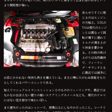
より開放感が強い。
走らせてすぐに感
じるのはエンジン
の力強さ。3.0Lの
V6は現代のエンジ
ンとは異なって回
転が増すに連れて
トルクが湧き上が
り快音を響かせ
る。その時の吹け
上がりは当然痛快
で、フィーリン
グ・サウンドとも
に最近では滅多に
お目にかかれない気持ち良さを備えている。まさに噂にたがわぬ官能をもた
らしてくれるパワーユニットである。
加えてマニュアルトランスミッションそのもののフィーリングや、最近では
なかなか出会えない握りの細いステアリングホイールなども、現代のクルマ
にはない佳き部分で味わい深い。
また意外だったのはシャシーで、想像以上にしなやかだったこと。コーナリ