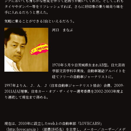
ングにおいても滑らかな感覚を伴って足回りが動いてくれた。そしてこれも
タイヤやダンパー等をリフレッシュすれば、さらに好印象の乗り味走り味を
手に入れるだろうと思えた。
気軽に乗ることができる1台といえるだろう。
河口 まなぶ
1970年５月９日茨城県生まれAB型。日大芸術
学部文芸学科卒業後、自動車雑誌アルバイトを
経てフリーの自動車ジャーナリストに。
1997年よりＡ．Ｊ．Ａ．Ｊ（日本自動車ジャーナリスト協会）会員、2009-
2011AJAJ理事。日本カー・オブ・ザ・イヤー選考委員を2002-2003年度よ
り連続して現在まで務める。
現在は、2010年に設立したweb上の自動車部「LOVECARS!」
（http:/lovecars.jp ）（部員1845名）を主宰し、メーカー／ユーザー／メデ