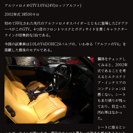
アルファロメオGTV3.0V624V(ロッソアルファ)
2002年式 38500キロ
初めてFF化された先代のアルファロメオスパイダーとともに登場した2ドアク
ーペがこのGTV。4つ目のフロントマスクとボディサイドを貫くキャラクター
ラインが印象的な1台である。
今回の試乗車は3.0LのV6DOHC24バルブの、いわゆる「アルファのV6」を
搭載した最後のモデルである。
個体をチェックし
てみると、2002年
式であることを考
えるとエクステリ
ア・インテリアの
コンディションは
悪くない。シート
もまだ張りが残っ
ており、目立った
汚れ等はなかっ
た。
シートに座るとシ
ョルダーラインが低いため、現代のクルマと異なって包まれ感があるという