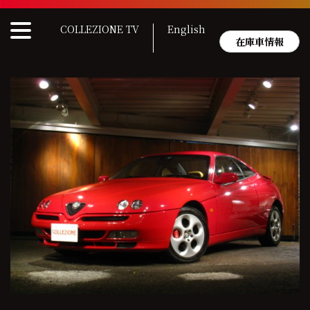
Skip
to
COLLEZIONE TV
English
content
在庫車情報