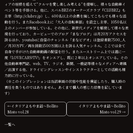
ィアの垣根を超えて”クルマを愛し楽しみ考える”を提唱し、様々な自動車イ
ベント等を手掛ける。他に、スバルBRZのオーナーズクラブ『CLUBRZ』も
主宰（
http://clubrz.jp
）し、600名以上の会員を擁してこちらでも様々な活
動を行う。またFacebook上に「大人の自転車部」を設立し主宰、1050名以
上のメンバーが参加している。その他に、新世代メディアを駆使して様々な表
現を行っており、カービューでのブログ「まなブログ」は月20万アクセスを
誇るほか、youtubeに自信のチャンネル「まなビデオ」は登録者数7500_人
／月30万PV／再生回数1500万回以上を誇る人気チャンネル。ここでは全て
自身で手がけた自動車動画の配信を行う。またユーストリーム上では週に一
度「LOVECARS!TV!」をオンエアし、既に２年以上オンエアしている。その
他自動車専門誌、web、TV、ラジオ、新聞、一般誌等様々なメディアへ寄稿
／出演する他、ドライビングレッスンやインストラクターとしての活動も精
力的に行っている。
（※このインプレッションは当該車両の状態や性能を保証したり、購入時の
責任を負うものではありません。あくまで個人の感じた印象を記していま
す）
投
イタリアよもやま話〜Bollito
イタリアよもやま話〜Bollito
Misto vol.28
Misto vol.29
稿
一覧へ
ナ