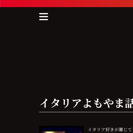
Skip
to
content
イタリアよもやま話〜Bol
イタリア好きが嵩じてつ