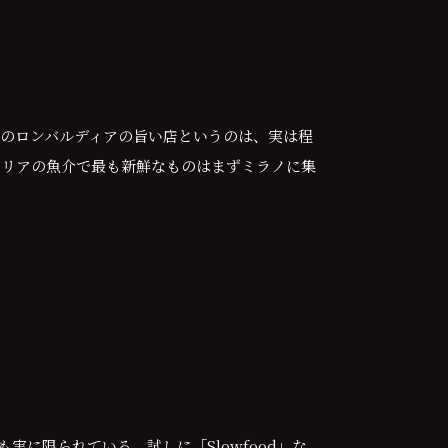
のロンバルディアの旨い店というのは、実は程
タリアの魚介で最も新鮮なものはまずミラノに集
に限られている。試しに「Slowfood」な