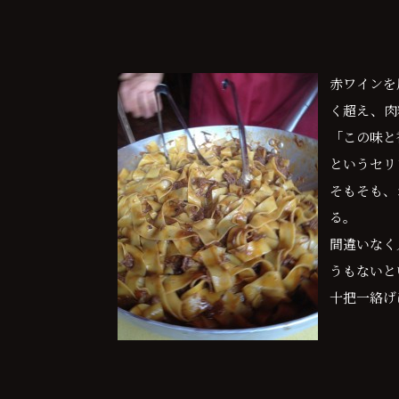
赤ワインを
く超え、肉
「この味と
というセリ
そもそも、
る。
間違いなく
うもないと
十把一絡げ