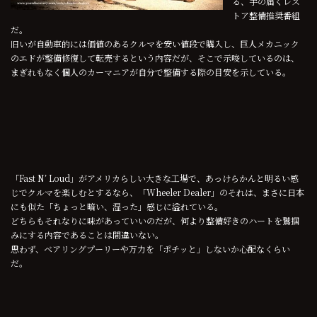
る、手の届くレス
トア整備推奨番組
だ。
旧いが自動車的には価値のあるクルマを安い値段で購入し、巨人メカニック
のエドが整備修復して転売するという内容だが、そこで示唆しているのは、
まぎれもなく個人のカーマニアが自分で整備する際の目安を示している。
「Fast N’ Loud」がアメリカらしい大きな工場で、あっけらかんと明るい感
じでクルマを楽しむとするなら、「Wheeler Dealer」のそれは、まさに日本
にも似た「ちょっと暗い、湿った」感じに溢れている。
どちらもそれなりに味があっていいのだが、何より整備好きのハートを鷲掴
みにする内容であることは間違いない。
思わず、ベアリングプーリーや万力を「ポチッと」しないか心配なくらい
だ。