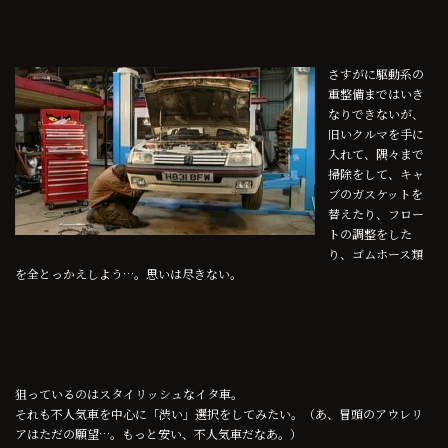
さすがに駆動系の
重整備まではいき
なりできないが、
旧いクルマを手に
入れて、隅々まで
掃除をして、キャ
ブのガスケットを
替えたり、フロー
トの調整をした
り、ゴムホース類
を全とっかえしよう…。思いは尽きない。
狙っているのはスタイリッシュなイタ車。
それも不人気車を中心に「渋い」選択をしてみたい。（あ、冒頭のアウレリ
アはただの願望…。もっと安い、不人気車だなあ。）