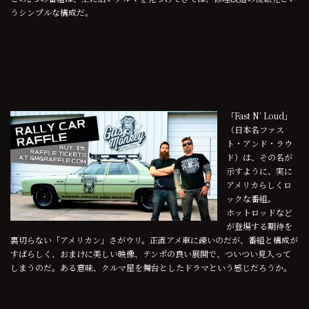
うシンプルな構成だ。
「Fast N’ Loud」
（日本名ファス
ト・アンド・ラウ
ド）は、その名が
示すように、実に
アメリカらしくロ
ックな番組。
ホットロッドなど
が登場する期待を
裏切らない「アメリカン」さがウリ。正直アメ車に疎いのだが、番組と構成が
すばらしく、おまけに美しい映像、テンポの良い展開で、ついつい見入って
しまうのだ。ある意味、クルマ屋を舞台としたドラマという感じだろうか。