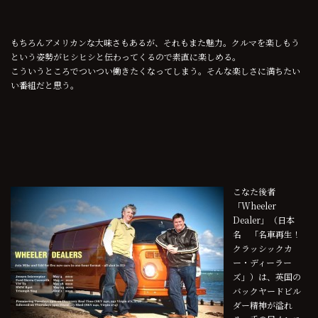
もちろんアメリカンな大味さもあるが、それもまた魅力。クルマを楽しもう
という姿勢がヒシヒシと伝わってくるので素直に楽しめる。
こういうところでついつい働きたくなってしまう。そんな楽しさに満ちたい
い番組だと思う。
こなた後者
「Wheeler
Dealer」（日本
名 「名車再生！
クラッシックカ
ー・ディーラー
ズ」）は、英国の
バックヤードビル
ダー精神が溢れ