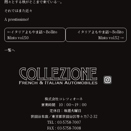
悶々とする秋がそこまで来ている…。
それではまた近々
A prestissimo!
投
イタリアよもやま話〜Bollito
イタリアよもやま話〜Bollito
Misto vol.50
Misto vol.52
稿
一覧へ
ナ
ビ
ゲ
ー
シ
株式会社コレツィオーネ
営業時間 10：00～19：00
ョ
定休日：毎週火曜日
世田谷本店／東京都世田谷区等々力7-2-32
ン
TEL：03-5758-7007
FAX：03-5758-7008