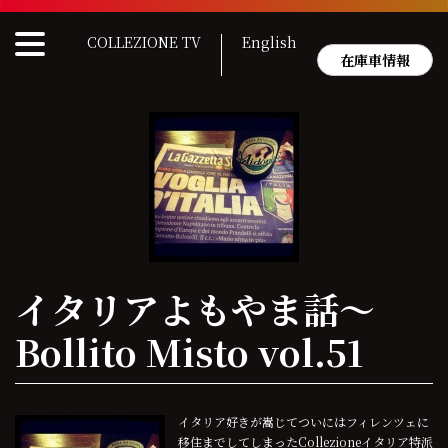
Skip
to
COLLEZIONE TV
English
content
在庫車情報
イタリアよもやま話〜
Bollito Misto vol.51
イタリア好きが嵩じてついにはフィレンツェに
移住までしてしまったCollezioneイタリア特派