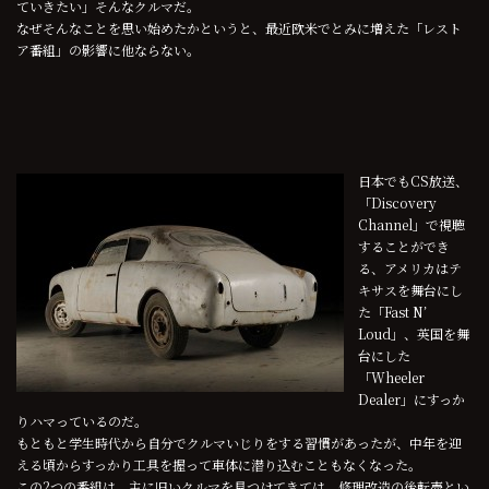
ていきたい」そんなクルマだ。
なぜそんなことを思い始めたかというと、最近欧米でとみに増えた「レスト
ア番組」の影響に他ならない。
日本でもCS放送、
「Discovery
Channel」で視聴
することができ
る、アメリカはテ
キサスを舞台にし
た「Fast N’
Loud」、英国を舞
台にした
「Wheeler
Dealer」にすっか
りハマっているのだ。
もともと学生時代から自分でクルマいじりをする習慣があったが、中年を迎
える頃からすっかり工具を握って車体に潜り込むこともなくなった。
この2つの番組は、主に旧いクルマを見つけてきては、修理改造の後転売とい