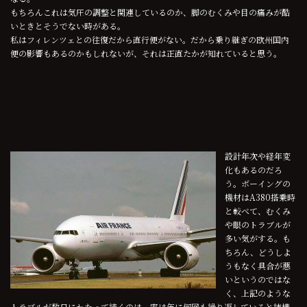
もちろんこれは気圧の調整と関連しているのか、脚のむくみや目の痛みが酷
いときとそうでない時がある。
私はフィレンツェとの往復だから直行便がない。だから乗り継ぎの欧州国内
便の影響もあるのかもしれないが、それは正直たかが知れていると思う。
設計年次や経年変
化もあるのだろ
う。ボーイングの
機材はA380搭乗時
と較べて、むくみ
や眼のトラブルが
多い気がする。も
ちろん、どうしよ
うもなく具合が悪
いというのではな
く、上記のような
トラブルが数日にわたって続くのは、実は年に何回も繰り返していると結構