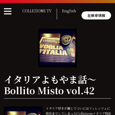
Skip
to
COLLEZIONE TV
English
content
在庫車情報
イタリアよもやま話〜
Bollito Misto vol.42
イタリア好きが嵩じてついにはフィレンツェに
移住までしてしまったCollezioneイタリア特派