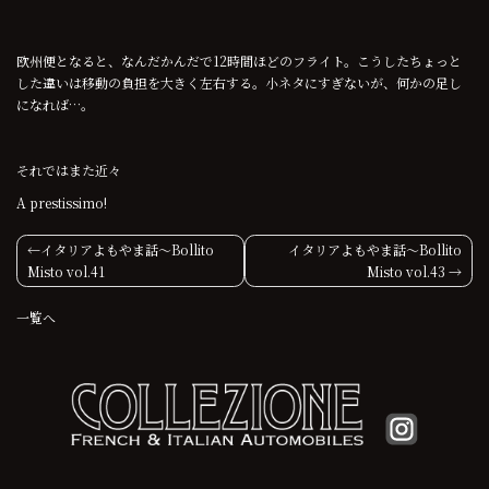
欧州便となると、なんだかんだで12時間ほどのフライト。こうしたちょっと
した違いは移動の負担を大きく左右する。小ネタにすぎないが、何かの足し
になれば…。
それではまた近々
A prestissimo!
投
イタリアよもやま話〜Bollito
イタリアよもやま話〜Bollito
Misto vol.41
Misto vol.43
稿
一覧へ
ナ
ビ
ゲ
ー