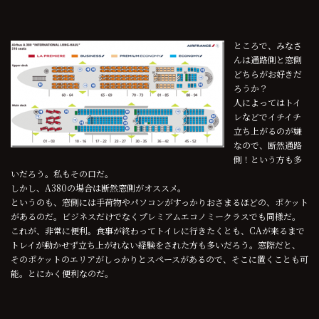
ところで、みなさ
んは通路側と窓側
どちらがお好きだ
ろうか？
人によってはトイ
レなどでイチイチ
立ち上がるのが嫌
なので、断然通路
側！という方も多
いだろう。私もその口だ。
しかし、A380の場合は断然窓側がオススメ。
というのも、窓側には手荷物やパソコンがすっかりおさまるほどの、ポケット
があるのだ。ビジネスだけでなくプレミアムエコノミークラスでも同様だ。
これが、非常に便利。食事が終わってトイレに行きたくとも、CAが来るまで
トレイが動かせず立ち上がれない経験をされた方も多いだろう。窓際だと、
そのポケットのエリアがしっかりとスペースがあるので、そこに置くことも可
能。とにかく便利なのだ。