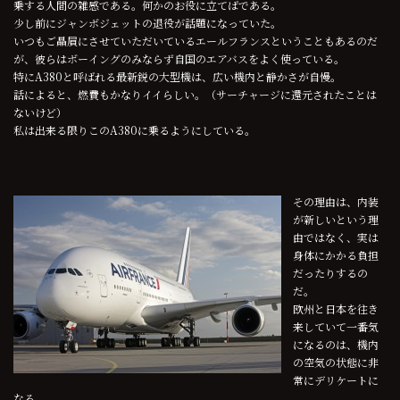
乗する人間の雑感である。何かのお役に立てばである。
少し前にジャンボジェットの退役が話題になっていた。
いつもご贔屓にさせていただいているエールフランスということもあるのだ
が、彼らはボーイングのみならず自国のエアバスをよく使っている。
特にA380と呼ばれる最新鋭の大型機は、広い機内と静かさが自慢。
話によると、燃費もかなりイイらしい。（サーチャージに還元されたことは
ないけど）
私は出来る限りこのA380に乗るようにしている。
その理由は、内装
が新しいという理
由ではなく、実は
身体にかかる負担
だったりするの
だ。
欧州と日本を往き
来していて一番気
になるのは、機内
の空気の状態に非
常にデリケートに
なる。