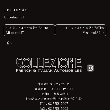
それではまた近々
A prestissimo!
投
イタリアよもやま話〜Bollito
イタリアよもやま話〜Bollito
Misto vol.37
Misto vol.39
稿
一覧へ
ナ
ビ
ゲ
ー
シ
株式会社コレツィオーネ
営業時間 10：00～19：00
ョ
定休日：毎週火曜日
世田谷本店／東京都世田谷区等々力7-2-32
ン
TEL：03-5758-7007
FAX：03-5758-7008