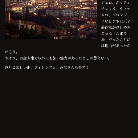
ジェロ、ボッティ
チェッリ、ラファ
エロ、ブロンジー
ノなどまさに天才
芸術家がひしめき
合った「たまり
場」だったことに
は理由があったの
だろう。
やはり、お金や権力以外にも強い魅力があったとしか思えない。
意外と楽しい街、フィレンツェ。みなさんも是非！