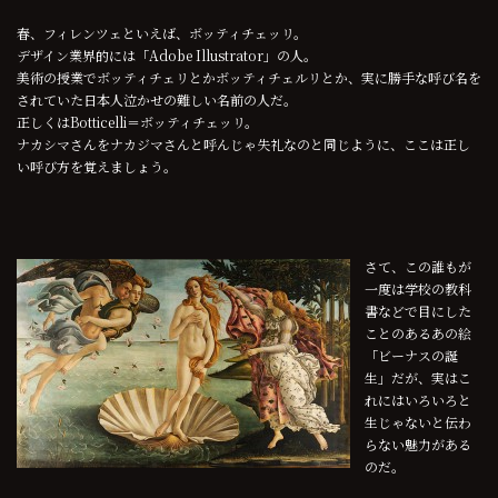
春、フィレンツェといえば、ボッティチェッリ。
デザイン業界的には「Adobe Illustrator」の人。
美術の授業でボッティチェリとかボッティチェルリとか、実に勝手な呼び名を
されていた日本人泣かせの難しい名前の人だ。
正しくはBotticelli＝ボッティチェッリ。
ナカシマさんをナカジマさんと呼んじゃ失礼なのと同じように、ここは正し
い呼び方を覚えましょう。
さて、この誰もが
一度は学校の教科
書などで目にした
ことのあるあの絵
「ビーナスの誕
生」だが、実はこ
れにはいろいろと
生じゃないと伝わ
らない魅力がある
のだ。