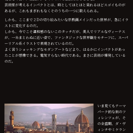
芸術家が考えるインパクトとは、時としてほとほと呆れるほどスゴイものが
あるが、これもまぎれもなくそのうちの一つに数えられる。
しかも、ここまで２Dの切り絵みたいな宗教画メインだった世界が、急にイラ
ストに変化するのだ。
しかも、今でこそ違和感のないこのタッチだが、美人でリアルなヴィーナス
が、一糸まとわぬに近い姿で、ファンタジックな世界観をモチーフに、スーパ
ーリアル系イラストで表現されているのだ。
よく言うショッキングなモダンアートなどより、はるかにインパクトがあっ
たことが想像できる。電気すらない時代である。まさに芸術が爆発している
のだ。
いま見てもテーマ
パーク的な街のフ
ィレンツェが、そ
の全盛期、ダ・ヴ
ィンチやミケラン