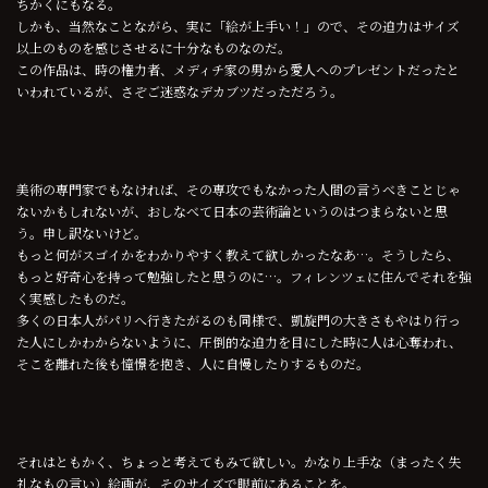
ちかくにもなる。
しかも、当然なことながら、実に「絵が上手い！」ので、その迫力はサイズ
以上のものを感じさせるに十分なものなのだ。
この作品は、時の権力者、メディチ家の男から愛人へのプレゼントだったと
いわれているが、さぞご迷惑なデカブツだっただろう。
美術の専門家でもなければ、その専攻でもなかった人間の言うべきことじゃ
ないかもしれないが、おしなべて日本の芸術論というのはつまらないと思
う。申し訳ないけど。
もっと何がスゴイかをわかりやすく教えて欲しかったなあ…。そうしたら、
もっと好奇心を持って勉強したと思うのに…。フィレンツェに住んでそれを強
く実感したものだ。
多くの日本人がパリへ行きたがるのも同様で、凱旋門の大きさもやはり行っ
た人にしかわからないように、圧倒的な迫力を目にした時に人は心奪われ、
そこを離れた後も憧憬を抱き、人に自慢したりするものだ。
それはともかく、ちょっと考えてもみて欲しい。かなり上手な（まったく失
礼なもの言い）絵画が、そのサイズで眼前にあることを。