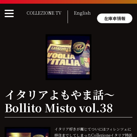
Skip
to
COLLEZIONE TV
English
content
在庫車情報
イタリアよもやま話〜
Bollito Misto vol.38
イタリア好きが嵩じてついにはフィレンツェに
移住までしてしまったCollezioneイタリア特派