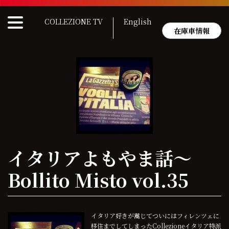
Skip
to
COLLEZIONE TV
English
content
在庫車情報
イタリアよもやま話〜
Bollito Misto vol.35
イタリア好きが嵩じてついにはフィレンツェに
移住までしてしまったCollezioneイタリア特派