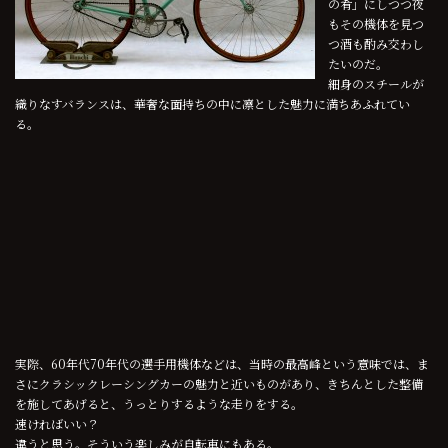
の肴」にしつつ夜
もその機体を見つ
つ酒も酌み交わし
たいのだ。
細身のスチールが
織りなすバランスは、華奢な面持ちの中に凛とした魅力に満ちあふれてい
る。
実際、60年代70年代の選手用機体などは、当時の最高峰という意味では、ま
さにクラシックレーシングカーの魅力と近いものがあり、きちんとした整備
を施してあげると、うっとりするような走りをする。
速ければいい？
違うと思う。そういう楽しみが自転車にもある。