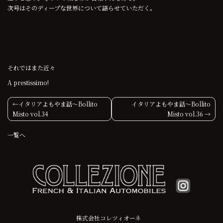
次号はそのディープな世界について語らせていただく。
それではまた近々
A prestissimo!
投
イタリアよもやま話〜Bollito
イタリアよもやま話〜Bollito
Misto vol.34
Misto vol.36
稿
一覧へ
ナ
ビ
ゲ
ー
シ
株式会社コレツィオーネ