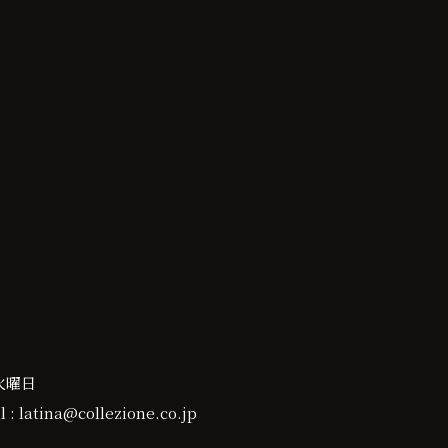
火曜日
 : latina@collezione.co.jp