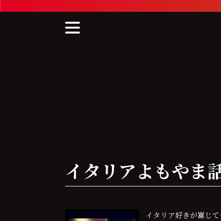
Skip
to
content
イタリアよもやま話〜Bol
イタリア好きが嵩じてつ