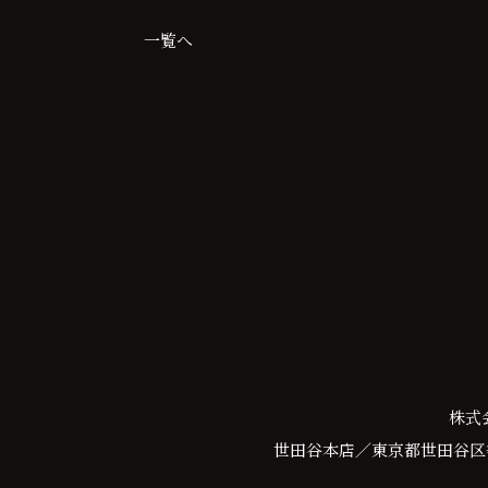
稿
一覧へ
ナ
ビ
ゲ
ー
シ
ョ
ン
株式
世田谷本店／東京都世田谷区等々