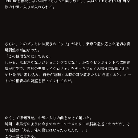
iPhoneを接続しない場合でもさっと楽しめるし、実は64GBもあれば相当な
数のお気に入りが入れられる。
さらに、このデッキには驚きの「ウリ」があり、乗車位置に応じた適切な音
場調整が可能なのだ。
「この値段なのに」である。
しかも、なおざりなポジショニングではなく、かなりピンポイントな位置調
整が可能で、同梱の専用マイクロフォンをデッキフェイス部分に設置された
AUX端子に差し込み、自分が運転する時の耳位置あたりに設置すると、オー
トで位相音場の調整を行ってくれるのだ。
かくして準備万端。お気に入りの曲をかけて驚いた。
瞬間、走馬灯のように今までのカーステメモリーが脳裏を巡ったのだが、そ
の結論は「ああ、俺の投資はなんだったんだ…。」
この一言に尽きる。