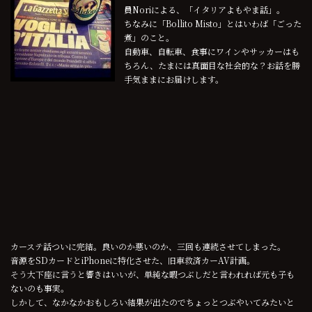
員Noriによる、「イタリアよもやま話」。
ちなみに「Bollito Misto」とはいわば「ごった
煮」のこと。
自動車、自転車、食事にワインやサッカーはも
ちろん、たまには真面目な社会的な？お話を勝
手気ままにお届けします。
カーステ話ついに完結。良いのか悪いのか、三回も連続させてしまった。
音源をSDカードとiPhoneに特化させた、旧車救済カーAV計画。
そう大下座に言うと響きはいいが、単純な暇つぶしだと言われれば元も子も
ないのも事実。
しかして、なかなかおもしろい結果が出たのでちょっとつぶやいてみたいと