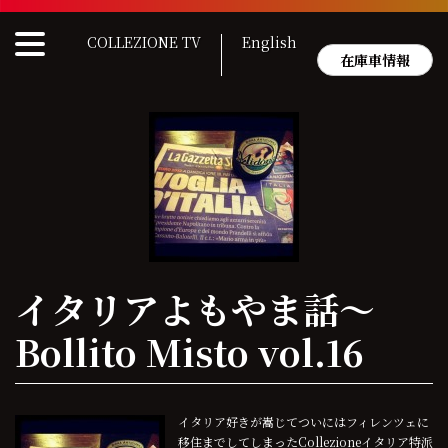
Skip
to
COLLEZIONE TV
English
content
在庫車情報
イタリアよもやま話〜
Bollito Misto vol.16
イタリア好きが嵩じてついにはフィレンツェに
移住までしてしまったCollezioneイタリア特派