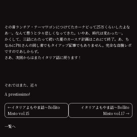
その昔ランチア・テーマワゴンにつけてたカーナビって25万くらいしたよな
あ…。なんて思うと少々悲しくなってきた。いやあ、時代は変わった…。
かくして、三話にわたって続いた夏のカーステ計画はこれにて終了。あ、ち
なみにP社さんの回し者でもタイアップ記事でもありません。完全な自腹レポ
ですのであしからず。
さあ、次回からはまたイタリア話に戻ります！
それではまた、近々
A prestissimo!
投
イタリアよもやま話〜Bollito
イタリアよもやま話〜Bollito
Misto vol.15
Misto vol.17
稿
一覧へ
ナ