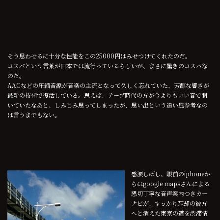
そう思わせるに十分な性能をこの25000円はみせつけてくれたのだ。
コスパという言葉が日本では流行っているらしいが、まさに驚きのコスパな
のだ。
AACなどの圧縮音源が音楽の主流となって久しく忘れていた、芳醇な響きが
最新の技術で復活している。思えば、テープ時代の方が今よりもいい音で聞
いていたなあと、しみじみ思ってしまったが、思い出という追い風参考なの
は言うまでもない。
感涙しばし、眼前のiphoneか
らはgoogle mapsさんによる
懇切丁寧な音声案内つきカー
ナビが、すっかり忘却の彼方
へと消えた東京の道を渋滞情