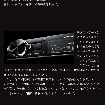
さあ、バッテリーを繋いで各種設定開始だ。
普通のレポートな
らこの辺でなにか
しらトラブルを期
待するものなのだ
が、残念ながらそ
ういったミスやト
ラブルが発生しよ
うのないほど、近
代のサービスは行き届いているのだ。マニアとはいえ、所詮は素人。段取り
含めて大したことはやっていない。
こうした作業で問題になる専用工具等もとりたてて必要にもならず、ヘッド
の取付キットに付属していた専用ツールと、懇切丁寧な説明書のみですんな
りOKという始末。とにかく簡単なことこの上ない。ものの一時間とかからな
いくらいだから、如何に簡単かがわかろうというものだ。