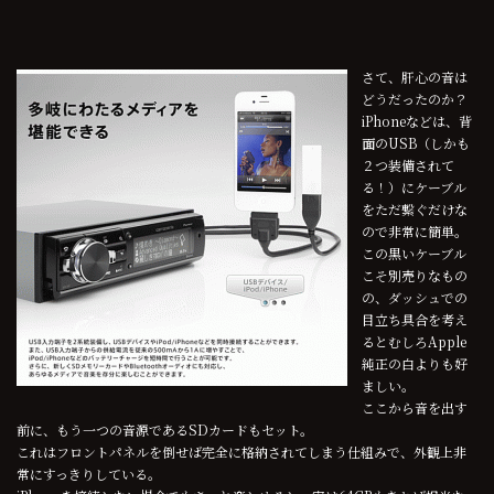
さて、肝心の音は
どうだったのか？
iPhoneなどは、背
面のUSB（しかも
２つ装備されて
る！）にケーブル
をただ繋ぐだけな
ので非常に簡単。
この黒いケーブル
こそ別売りなもの
の、ダッシュでの
目立ち具合を考え
るとむしろApple
純正の白よりも好
ましい。
ここから音を出す
前に、もう一つの音源であるSDカードもセット。
これはフロントパネルを倒せば完全に格納されてしまう仕組みで、外観上非
常にすっきりしている。