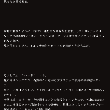
思った次第である。
前号で触れたように、P社の「理想的な高音質を追求」した1DINデッキは、
なんと25000円を下回る、かつてのカーオーディオマニアにとっては信じら
れない価格。
見た目もシンプル。イルミ表示色も自由に変更可能ときたもんだ。
そうして届いたヘッドユニット。
見た目はシックだが、当然のことながらプラスチック多用のやや軽いタッ
チ。
まあ、これはいうまい。天下のメルセデスだって今日日は随分と安普請なわ
けだし…。
今回は純正スピーカーを使用することを前提としていたので、外車にはおな
じみの社外製デッキ用取付キットを装着し、想像以上によくできたカプラー
類を接続して、あっという間に完成。