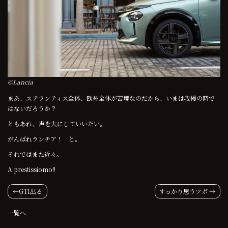
©Lancia
まあ、ステランティス全体、欧州全体が苦境なのだから、いまは我慢の時で
はないだろうか？
ともあれ、声を大にしていいたい。
がんばれランチア！ と。
それではまた近々。
A prestissiomo!!
投
GTI出る
すっかり思うツボ
稿
一覧へ