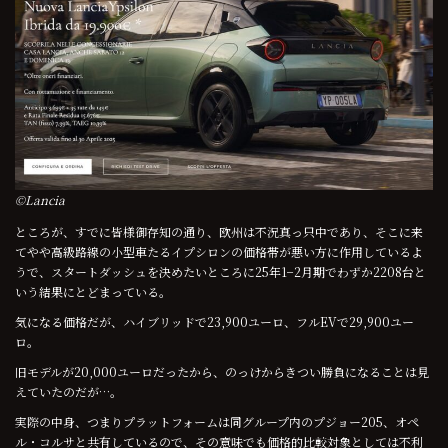
©Lancia
ところが、すでに皆様御存知の通り、欧州は不況真っ只中であり、そこに来
てやや高級路線の小型車たるイプシロンの価格帯が悪い方に作用しているよ
うで、スタートダッシュを決めたいところに25年1−2月期でわずか2208台と
いう結果にとどまっている。
気になる価格だが、ハイブリッドで23,900ユーロ、フルEVで29,900ユー
ロ。
旧モデルが20,000ユーロだったから、のっけからきつい勝負になることは見
えていたのだが…。
実際の中身、つまりプラットフォームは同グループ内のプジョー205、オペ
ル・コルサと共有しているので、その意味でも価格的比較対象としては不利