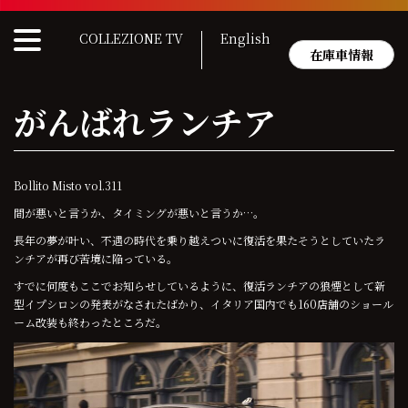
Skip
to
COLLEZIONE TV
English
content
在庫車情報
がんばれランチア
Bollito Misto vol.311
間が悪いと言うか、タイミングが悪いと言うか…。
長年の夢が叶い、不遇の時代を乗り越えついに復活を果たそうとしていたラ
ンチアが再び苦境に陥っている。
すでに何度もここでお知らせしているように、復活ランチアの狼煙として新
型イプシロンの発表がなされたばかり、イタリア国内でも160店舗のショール
ーム改装も終わったところだ。