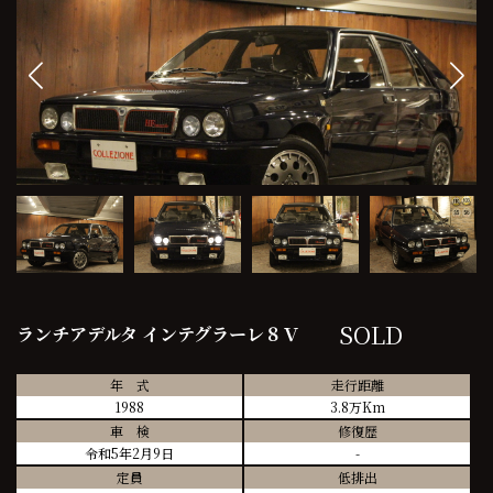
SOLD
ランチアデルタ インテグラーレ８Ｖ
年 式
走行距離
1988
3.8万Km
車 検
修復歴
令和5年2月9日
-
定員
低排出