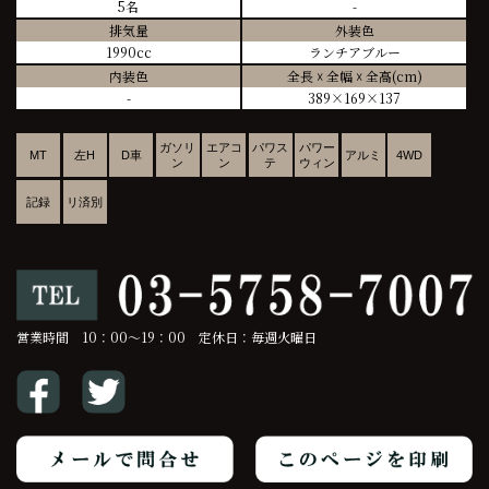
5名
-
排気量
外装色
1990cc
ランチアブルー
内装色
全長 ☓ 全幅 ☓ 全高(cm)
-
389×169×137
ガソリ
エアコ
パワス
パワー
MT
左H
D車
アルミ
4WD
ン
ン
テ
ウィン
記録
リ済別
営業時間 10：00～19：00 定休日：毎週火曜日