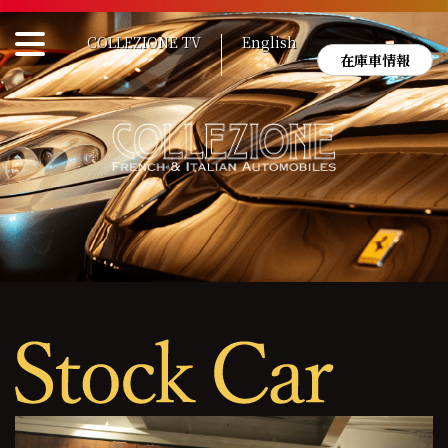
Skip
to
COLLEZIONE TV
English
content
在庫車情報