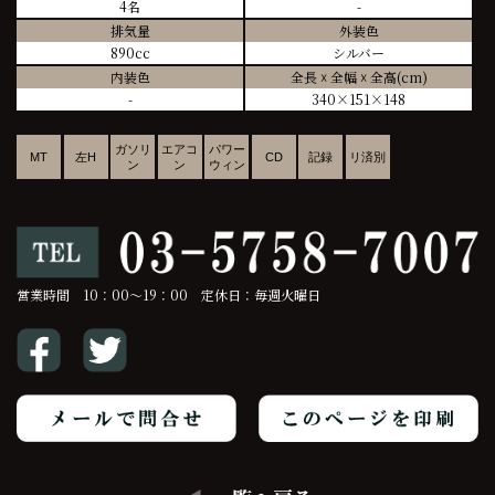
4名
-
排気量
外装色
890cc
シルバー
内装色
全長 ☓ 全幅 ☓ 全高(cm)
-
340×151×148
ガソリ
エアコ
パワー
MT
左H
CD
記録
リ済別
ン
ン
ウィン
営業時間 10：00～19：00 定休日：毎週火曜日