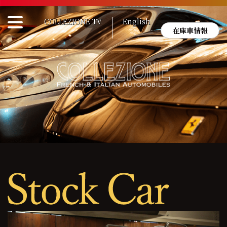
Skip
to
COLLEZIONE TV
English
content
在庫車情報