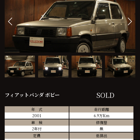
SOLD
フィアットパンダ ボビー
年 式
走行距離
2001
6.9万Km
車 検
修復歴
2年付
無
定員
低排出