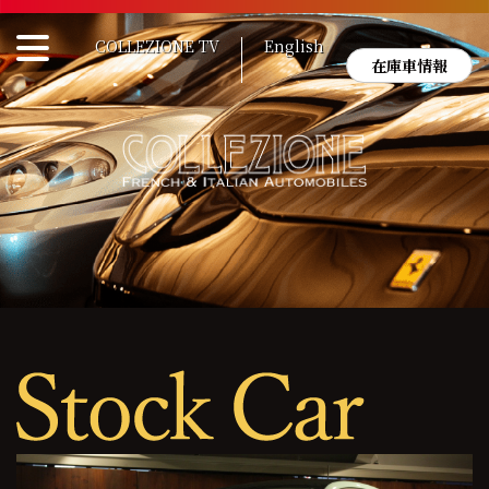
Skip
to
COLLEZIONE TV
English
content
在庫車情報