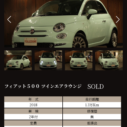
SOLD
フィアット５００ ツインエアラウンジ
年 式
走行距離
2018
1.3万Km
車 検
修復歴
2年付
無
定員
低排出