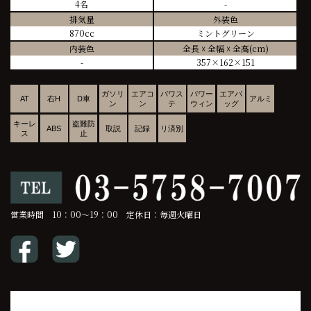
4名
-
排気量
外装色
870cc
ミントグリーン
内装色
全長 ☓ 全幅 ☓ 全高(cm)
-
357×162×151
ガソリ
エアコ
パワス
パワー
エアバ
AT
右H
D車
アルミ
ン
ン
テ
ウィン
ッグ
キーレ
盗難防
ABS
取説
記録
リ済別
ス
止
営業時間 10：00～19：00 定休日：毎週火曜日