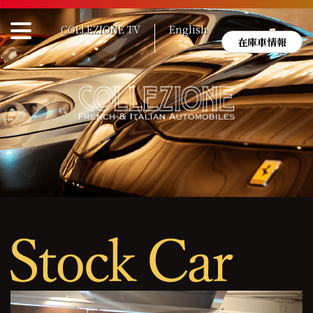
Skip
to
COLLEZIONE TV
English
content
在庫車情報