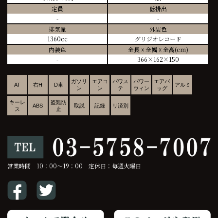
定員
低排出
-
-
排気量
外装色
1360cc
グリジオレコード
内装色
全長 ☓ 全幅 ☓ 全高(cm)
-
366×162×150
ガソリ
エアコ
パワス
パワー
エアバ
AT
右H
D車
アルミ
ン
ン
テ
ウィン
ッグ
キーレ
盗難防
ABS
取説
記録
リ済別
ス
止
営業時間 10：00～19：00 定休日：毎週火曜日