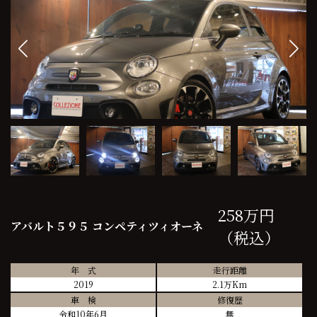
258万円
アバルト５９５ コンペティツィオーネ
（税込）
年 式
走行距離
2019
2.1万Km
車 検
修復歴
令和10年6月
無