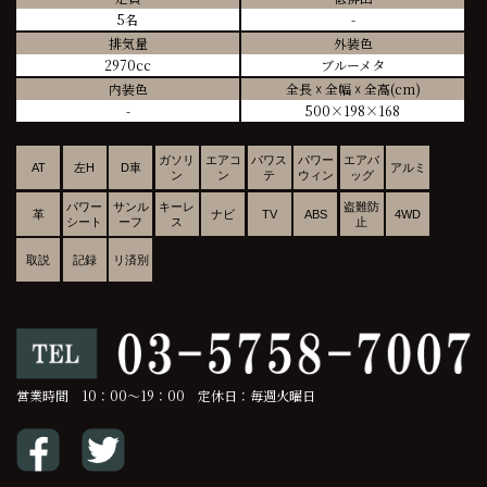
5名
-
排気量
外装色
2970cc
ブルーメタ
内装色
全長 ☓ 全幅 ☓ 全高(cm)
-
500×198×168
ガソリ
エアコ
パワス
パワー
エアバ
AT
左H
D車
アルミ
ン
ン
テ
ウィン
ッグ
パワー
サンル
キーレ
盗難防
革
ナビ
TV
ABS
4WD
シート
ーフ
ス
止
取説
記録
リ済別
営業時間 10：00～19：00 定休日：毎週火曜日