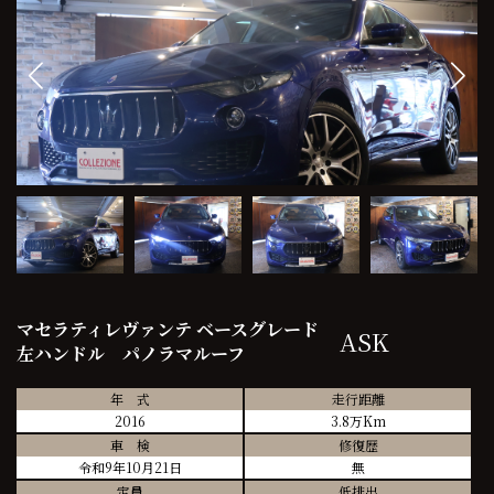
マセラティレヴァンテ ベースグレード
ASK
左ハンドル パノラマルーフ
年 式
走行距離
2016
3.8万Km
車 検
修復歴
令和9年10月21日
無
定員
低排出