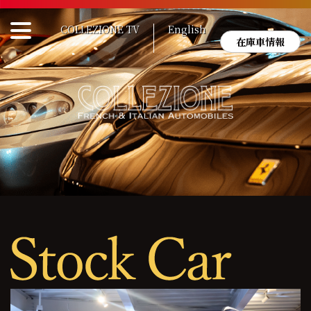
Skip
to
COLLEZIONE TV
English
content
在庫車情報