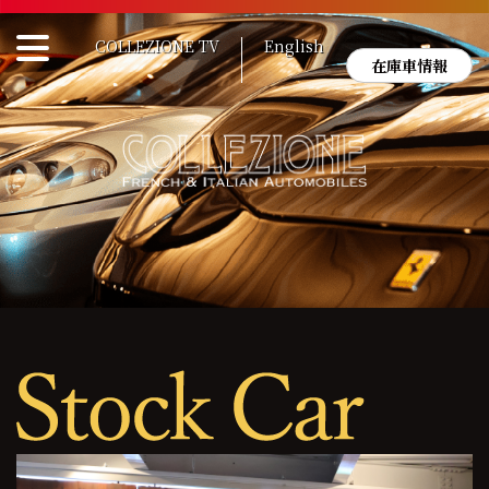
Skip
to
COLLEZIONE TV
English
content
在庫車情報