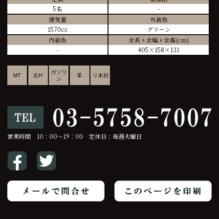
5名
-
排気量
外装色
1570cc
グリーン
内装色
全長 ☓ 全幅 ☓ 全高(cm)
-
405×158×131
ガソリ
MT
左H
革
リ未別
ン
営業時間 10：00～19：00 定休日：毎週火曜日