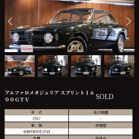
アルファロメオジュリア スプリント１６
SOLD
００ＧＴＶ
年 式
走行距離
1967
-
車 検
修復歴
令和9年8月20日
-
定員
低排出